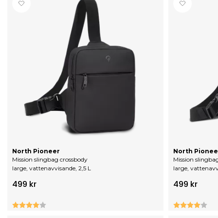
North Pioneer
North Pionee
Mission slingbag crossbody
Mission slingba
large, vattenavvisande, 2,5 L
large, vattenavv
499 kr
499 kr
Betyg:
4.0 utav 5 stjärnor
Betyg:
4.