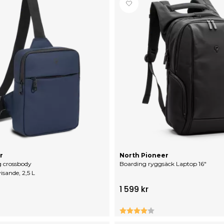
r
North Pioneer
g crossbody
Boarding ryggsäck Laptop 16"
isande, 2,5 L
1 599 kr
0 utav 5 stjärnor
Betyg:
4.0 utav 5 stjärno