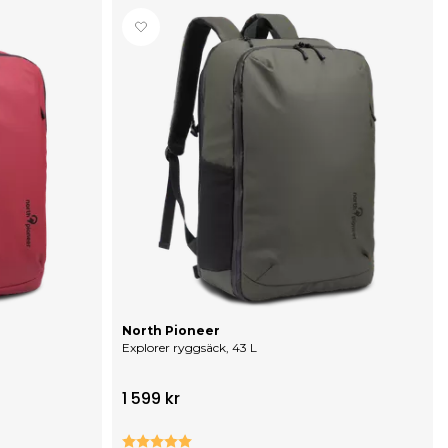
North Pioneer
Explorer ryggsäck, 43 L
1 599 kr
r
Betyg:
5.0 utav 5 stjärnor