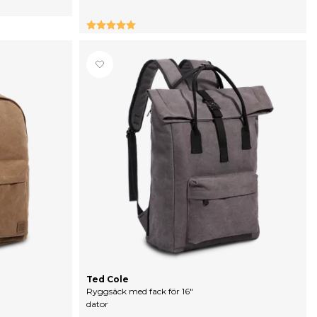
Betyg:
5.0 utav 5 stjärnor
Ted Cole
Ryggsäck med fack för 16"
dator