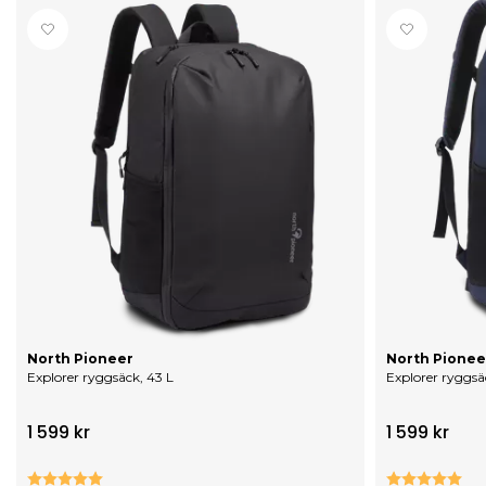
North Pioneer
North Pionee
Explorer ryggsäck, 43 L
Explorer ryggsä
1 599 kr
1 599 kr
Betyg:
5.0 utav 5 stjärnor
Betyg:
5.