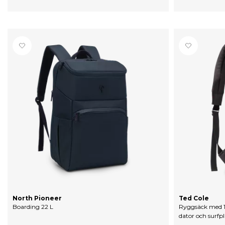
North Pioneer
Ted Cole
Boarding 22 L
Ryggsäck med 15
dator och surfpl