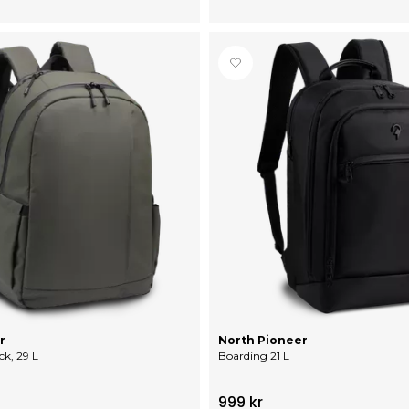
r
North Pioneer
Explorer ryggsäck, 29 L
Boarding 21 L
999 kr