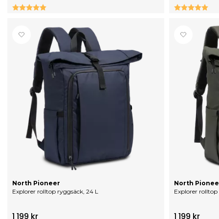
Betyg:
5.0 utav 5 stjärnor
Betyg:
5.
North Pioneer
North Pionee
Explorer rolltop ryggsäck, 24 L
Explorer rolltop
1 199 kr
1 199 kr