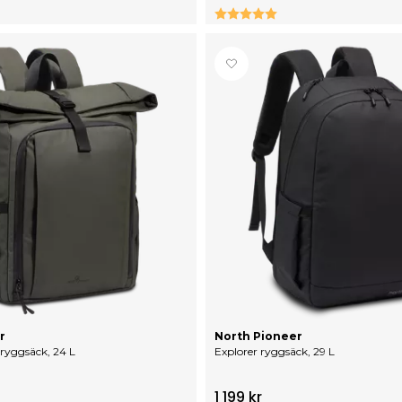
0 utav 5 stjärnor
Betyg:
5.0 utav 5 stjärno
r
North Pioneer
 ryggsäck, 24 L
Explorer ryggsäck, 29 L
1 199 kr