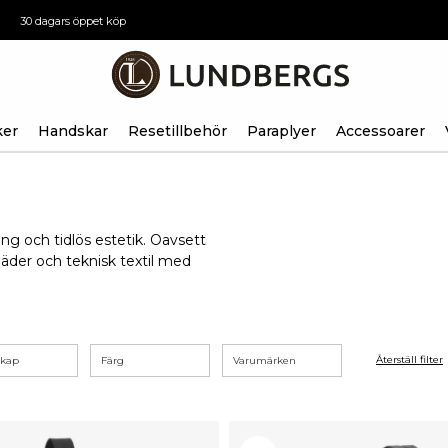
30 dagars öppet köp
ker
Handskar
Resetillbehör
Paraplyer
Accessoarer
g och tidlös estetik. Oavsett
läder och teknisk textil med
Återställ filter
skap
Färg
Varumärken