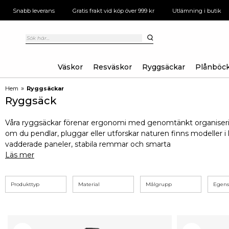
Snabb leverans
Gratis frakt vid köp över 999 kr
Utlämning i butik
Väskor
Resväskor
Ryggsäckar
Plånböc
»
Hem
Ryggsäckar
Ryggsäck
Våra ryggsäckar förenar ergonomi med genomtänkt organiserin
om du pendlar, pluggar eller utforskar naturen finns modeller i 
vadderade paneler, stabila remmar och smarta
Läs mer
Produkttyp
Material
Målgrupp
Egen