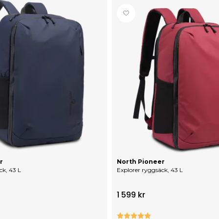
r
North Pioneer
ck, 43 L
Explorer ryggsäck, 43 L
1 599 kr
0 utav 5 stjärnor
Betyg:
5.0 utav 5 stjärno