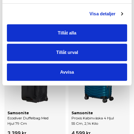
Visa detaljer
Samsonite
Samsonite
Upscape Expanderbar
Upscape Expanderbar XL
Resväska 68 Cm
Resväska Med 4 Hjul, 81
Cm
Tillåt alla
2 999 kr
3 499 kr
Tillåt urval
Avvisa
Samsonite
Samsonite
Ecodiver Duffelbag Med
Proxis Kabinväska 4 Hjul
Hjul 79 Cm
55 Cm, 2,14 Kilo
3 399 kr
4 599 kr