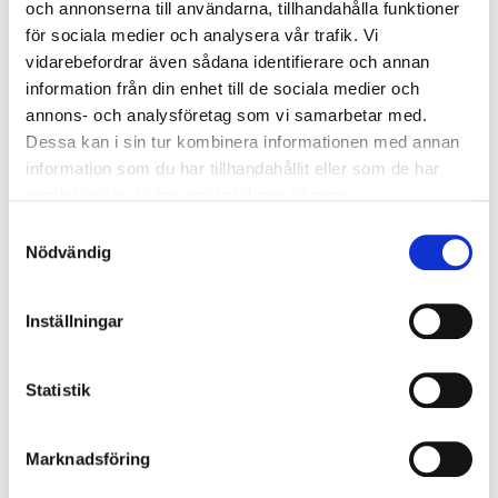
och annonserna till användarna, tillhandahålla funktioner
för sociala medier och analysera vår trafik. Vi
vidarebefordrar även sådana identifierare och annan
information från din enhet till de sociala medier och
annons- och analysföretag som vi samarbetar med.
Dessa kan i sin tur kombinera informationen med annan
information som du har tillhandahållit eller som de har
Samsonite
Samsonite
samlat in när du har använt deras tjänster.
Upscape Expanderbar
Upscape Expanderbar
Kabinväska 4 Hjul, 55 Cm
Resväska 68 Cm
Samtyckesval
Nödvändig
2 799 kr
2 999 kr
Inställningar
Statistik
Marknadsföring