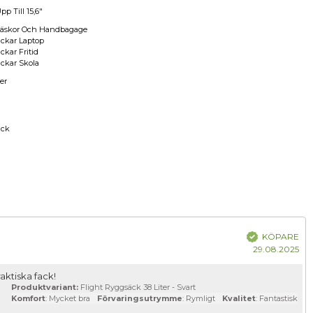
pp Till 15,6"
äskor Och Handbagage
ckar Laptop
ckar Fritid
ckar Skola
er
a
äck
tum:
Bekräftad
KÖPARE
Kö
29.08.2025
aktiska fack!
Produktvariant:
Flight Ryggsäck 38 Liter - Svart
Komfort
: Mycket bra
Förvaringsutrymme
: Rymligt
Kvalitet
: Fantastisk