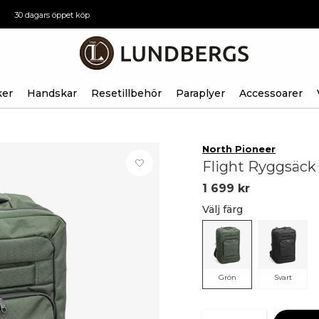
30 dagars öppet köp
ker
Handskar
Resetillbehör
Paraplyer
Accessoarer
North Pioneer
Flight Ryggsäck 
1 699 kr
Välj färg
Grön
Svart