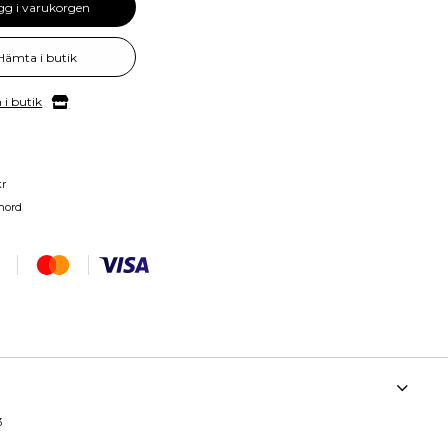
gg i varukorgen
Hämta i butik
 i butik
kr
nord
3