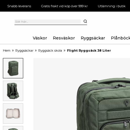
Snabb leverans
Gratis frakt vid köp över 999 kr
Utlämning i butik
Väskor
Resväskor
Ryggsäckar
Plånböc
»
»
»
Hem
Ryggsäckar
Ryggsäck skola
Flight Ryggsäck 38 Liter