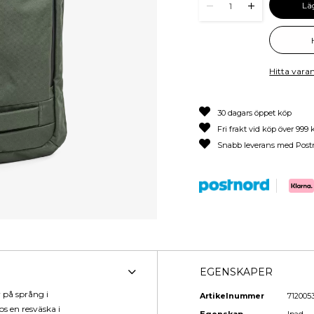
Lä
1
Hitta varan
30 dagars öppet köp
Fri frakt vid köp över 999 
Snabb leverans med Post
EGENSKAPER
 på språng i
Artikelnummer
712005
os en resväska i