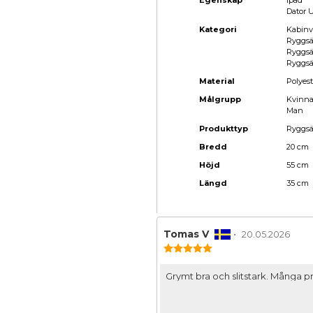
Egenskap
Ipad
Dator U
Kategori
Kabinv
Ryggsä
Ryggsä
Ryggsä
Material
Polyest
Målgrupp
Kvinn
Man
Produkttyp
Ryggs
Bredd
20 cm
Höjd
55 cm
Längd
35 cm
Recensionsförfattare:
Tomas V
•
Recensionsda
20.05.2026
Recensionsbetyg:
5.0
utav
Recensionstext:
Grymt bra och slitstark. Många pr
5
stjärnor