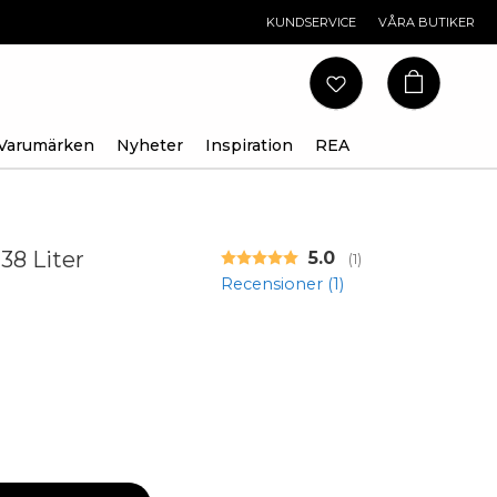
KUNDSERVICE
VÅRA BUTIKER
Varumärken
Nyheter
Inspiration
REA
38 Liter
Snittbetyg:
5.0
(
röster:
1
)
Recensioner (
1
)