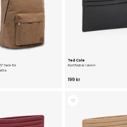
Ted Cole
" fack för
Kortfodral i skinn
atta
199 kr