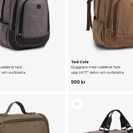
Ted Cole
adderat fack
Ryggsäck med vadderat fack
r och surfplatta
upp till 17" dator och surfplatta
999 kr