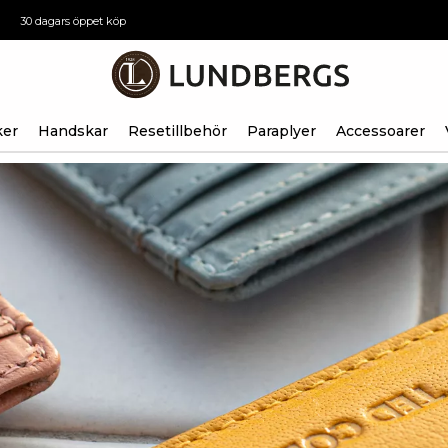
30 dagars öppet köp
ker
Handskar
Resetillbehör
Paraplyer
Accessoarer