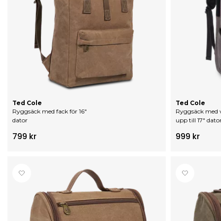
Ted Cole
Ted Cole
Ryggsäck med fack för 16"
Ryggsäck med v
dator
upp till 17" dato
799 kr
999 kr