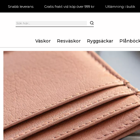
Snabb leverans
Gratis frakt vid köp över 999 kr
Utlämning i butik
Väskor
Resväskor
Ryggsäckar
Plånböc