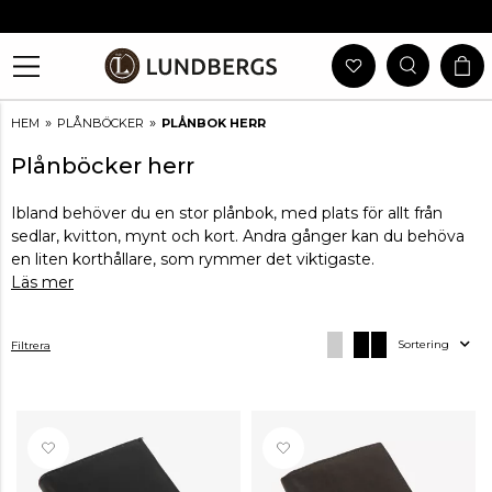
Gratis Frakt Vid Köp Över 999 Kr
30 Dagars Öppet Köp
Utlämning I Butik
Snabb Leverans
»
»
HEM
PLÅNBÖCKER
PLÅNBOK HERR
Plånböcker herr
Ibland behöver du en stor plånbok, med plats för allt från
sedlar, kvitton, mynt och kort. Andra gånger kan du behöva
en liten korthållare, som rymmer det viktigaste.
Läs mer
Sortering
Filtrera