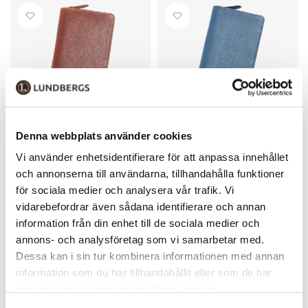
Denna webbplats använder cookies
North Pioneer
North Pioneer
North Pioneer
North Pioneer
Vi använder enhetsidentifierare för att anpassa innehållet
Resemapp – läder
Resemapp – läder
och annonserna till användarna, tillhandahålla funktioner
RFID-skydd
RFID-skydd
799 kr
799 kr
för sociala medier och analysera vår trafik. Vi
vidarebefordrar även sådana identifierare och annan
information från din enhet till de sociala medier och
annons- och analysföretag som vi samarbetar med.
Dessa kan i sin tur kombinera informationen med annan
information som du har tillhandahållit eller som de har
samlat in när du har använt deras tjänster.