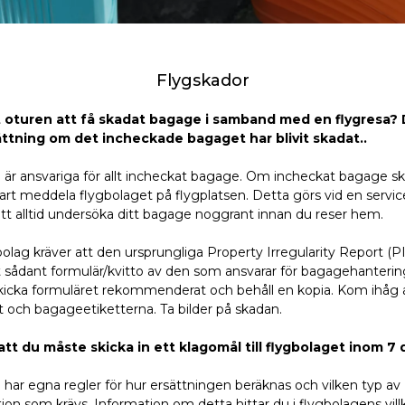
Flygskador
t oturen att få skadat bagage i samband med en flygresa?
rsättning om det incheckade bagaget har blivit skadat..
 är ansvariga för allt incheckat bagage. Om incheckat bagage 
rt meddela flygbolaget på flygplatsen. Detta görs vid en servi
att alltid undersöka ditt bagage noggrant innan du reser hem.
lag kräver att den ursprungliga Property Irregularity Report (PI
tt sådant formulär/kvitto av den som ansvarar för bagagehanterin
kicka formuläret rekommenderat och behåll en kopia. Kom ihåg at
 och bagageetiketterna. Ta bilder på skadan.
tt du måste skicka in ett klagomål till flygbolaget inom 7 
har egna regler för hur ersättningen beräknas och vilken typ av
n som krävs. Information om detta hittar du i flygbolagens villk