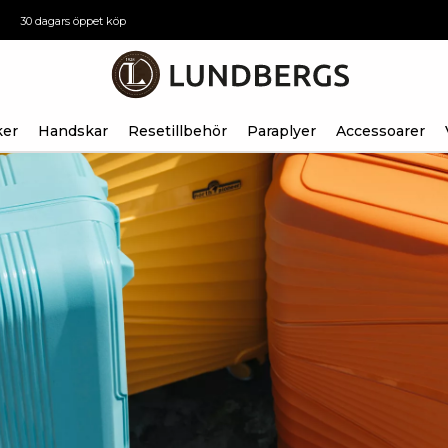
30 dagars öppet köp
ker
Handskar
Resetillbehör
Paraplyer
Accessoarer