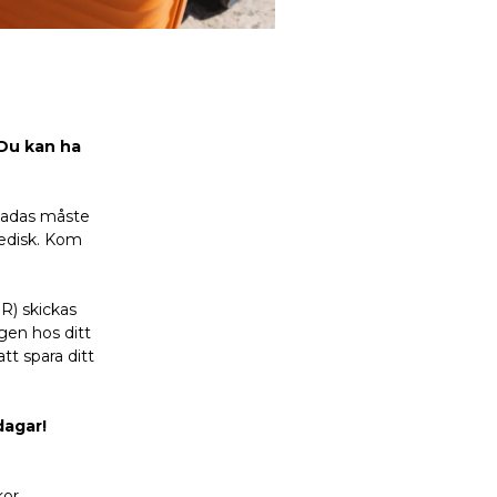
 Du kan ha
skadas måste
cedisk. Kom
R) skickas
gen hos ditt
t spara ditt
dagar!
or.