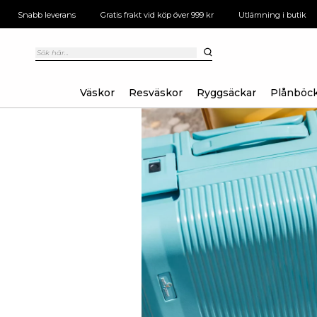
Snabb leverans
Gratis frakt vid köp över 999 kr
Utlämning i butik
Väskor
Resväskor
Ryggsäckar
Plånböc