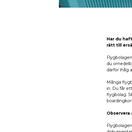
Har du haf
rätt till e
Flygbolagen
du omedelba
därför ihåg 
Många flygbo
in. Du får e
flygbolag. S
boardingkort
Observera a
Flygbolagen 
dokumentatio