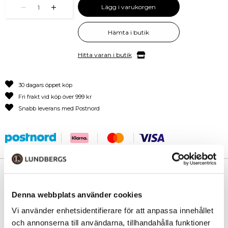
Lägg i varukorgen
1
Hämta i butik
Hitta varan i butik
30 dagars öppet köp
Fri frakt vid köp över 999 kr
Snabb leverans med Postnord
PRODUKTINFORMATION
Denna webbplats använder cookies
Rymlig unisex weekend bag från Lycke Oslo. Materialet är
skinnimitation och har en behaglig, lätt vaxad yta med tydlig två-
Vi använder enhetsidentifierare för att anpassa innehållet
tonseffekt, vilket ger liv till produkten. Huvudfacket har rejäl,
och annonserna till användarna, tillhandahålla funktioner