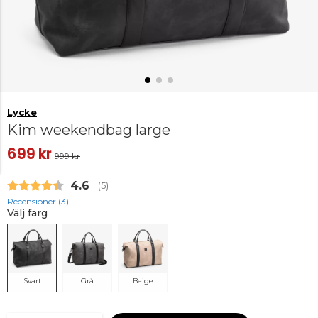
Lycke
Kim weekendbag large
699 kr
999 kr
Snittbetyg:
4.6
(
röster:
5
)
Recensioner (
3
)
Välj färg
Svart
Grå
Beige