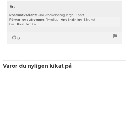
utav
Recensionstext:
Bra
5
stjärnor
Produktvariant:
Kim weekendbag large - Svart
Förvaringsutrymme
: Rymligt
Användning
: Mycket
bra
Kvalitet
: Ok
Rösta
röst(er)
0
upp
Varor du nyligen kikat på