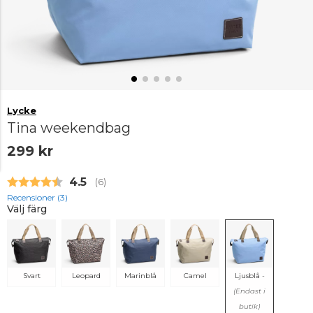
Lycke
Tina weekendbag
299 kr
Snittbetyg:
4.5
(
röster:
6
)
Recensioner (
3
)
Välj färg
Svart
Leopard
Marinblå
Camel
Ljusblå
-
(Endast i
butik)