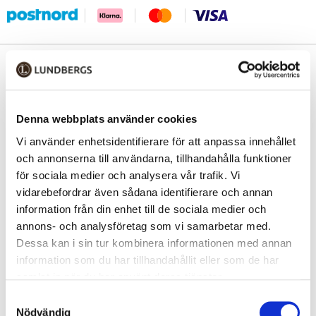
PRODUKTINFORMATION
Stilig weekend bag i lättviktspolyester från Lycke. Detta är en
toppenväska du kan använda i båten, till stugan, på stranden - eller
Denna webbplats använder cookies
som handbagage på resan. Väskan har ett stort, blixtlåsförsett
Vi använder enhetsidentifierare för att anpassa innehållet
huvudfack med dubbla dragkläppar. Inuti finner du ett mindre
blixtlåsförsett fack, perfekt för mobil, nycklar eller mindre värdesaker.
och annonserna till användarna, tillhandahålla funktioner
för sociala medier och analysera vår trafik. Vi
• Grupp: Tina
vidarebefordrar även sådana identifierare och annan
• Material: polyester
information från din enhet till de sociala medier och
• Metalldetaljer: silver
annons- och analysföretag som vi samarbetar med.
• Dropplängd handtag: 23 cm
Dessa kan i sin tur kombinera informationen med annan
• Baksidan: blixtlåsförsett 17 cm långt fack
information som du har tillhandahållit eller som de har
• Volym: 25 L
samlat in när du har använt deras tjänster.
EGENSKAPER
Samtyckesval
Nödvändig