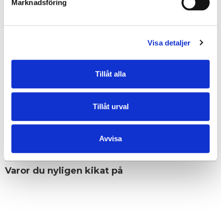
Marknadsföring
• Grupp: Isabe
• Metalldetaljer: gunmetal (mörkgrå, blank)
• Dropplängd steglöst reglerbar axelrem: 33 cm/70 cm
• Inredning: ett blixtlåsförsett sidofack och två öppna fack, perfekt för
Visa detaljer
mobil och nycklar
• Framsida: 26 cm fack med blixtlås och ett slätt fack med magnetlås
• Baksida: 18 cm blixtlåsfack
Tillåt alla
• Veganvänlig
Tillåt urval
EGENSKAPER
Avvisa
OMDÖMEN
Varor du nyligen kikat på