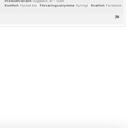
Produktvariant:
Ryggsäck, 16" - Svart
Komfort
: Mycket bra
Förvaringsutrymme
: Rymligt
Kvalitet
: Fantastisk