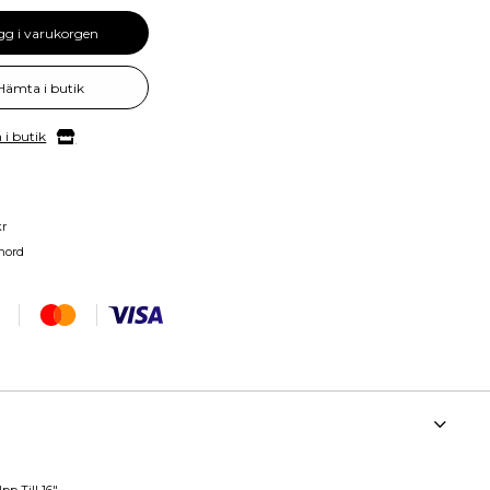
gg i varukorgen
Hämta i butik
 i butik
kr
nord