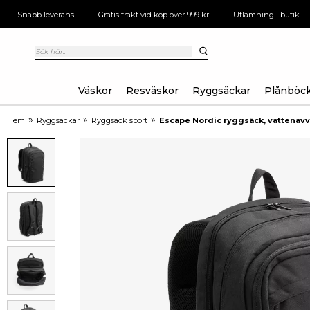
Snabb leverans
Gratis frakt vid köp över 999 kr
Utlämning i butik
Väskor
Resväskor
Ryggsäckar
Plånböc
»
»
»
Hem
Ryggsäckar
Ryggsäck sport
Escape Nordic ryggsäck, vattenavv