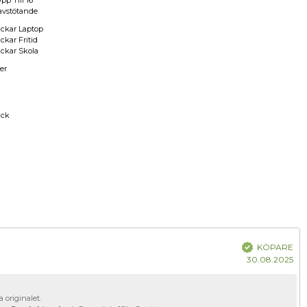
pp Till 16"
avstötande
ckar Laptop
ckar Fritid
ckar Skola
er
a
äck
m:
Bekräftad
KÖPARE
Kö
30.08.2025
 originalet.