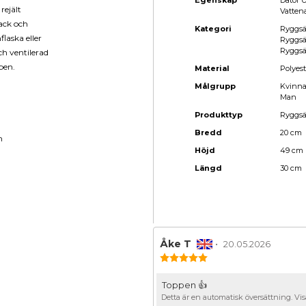
Egenskap
Dator U
rejält
Vatten
fack och
Kategori
Ryggsä
laska eller
Ryggsä
Ryggsä
ch ventilerad
pen.
Material
Polyest
Målgrupp
Kvinn
Man
Produkttyp
Ryggs
Bredd
20 cm
h
Höjd
49 cm
Längd
30 cm
Recensionsförfattare:
Åke T
•
Recensionsdatu
20.05.2026
Recensionsbetyg:
5.0
utav
Recensionstext:
Toppen 👍
5
Detta är en automatisk översättning. Visa
stjärnor