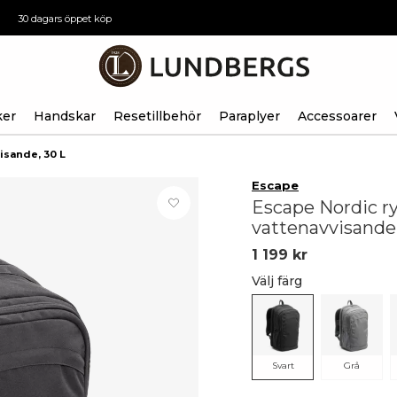
30 dagars öppet köp
ker
Handskar
Resetillbehör
Paraplyer
Accessoarer
isande, 30 L
Escape
Escape Nordic r
vattenavvisande,
1 199 kr
Välj färg
Svart
Grå