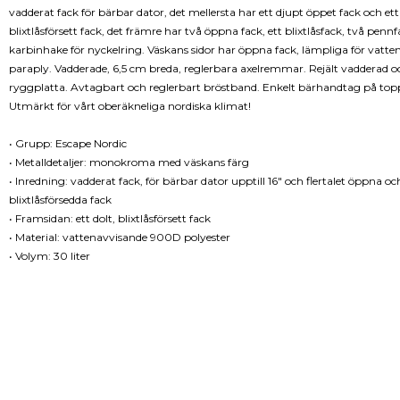
vadderat fack för bärbar dator, det mellersta har ett djupt öppet fack och ett 
blixtlåsförsett fack, det främre har två öppna fack, ett blixtlåsfack, två penn
karbinhake för nyckelring. Väskans sidor har öppna fack, lämpliga för vattenf
paraply. Vadderade, 6,5 cm breda, reglerbara axelremmar. Rejält vadderad o
ryggplatta. Avtagbart och reglerbart bröstband. Enkelt bärhandtag på top
Utmärkt för vårt oberäkneliga nordiska klimat!
• Grupp: Escape Nordic
• Metalldetaljer: monokroma med väskans färg
• Inredning: vadderat fack, för bärbar dator upptill 16" och flertalet öppna oc
blixtlåsförsedda fack
• Framsidan: ett dolt, blixtlåsförsett fack
• Material: vattenavvisande 900D polyester
• Volym: 30 liter