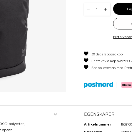
Lä
1
Hitta varan
30 dagars öppet köp
Fri frakt vid köp över 999 
Snabb leverans med Post
EGENSKAPER
900D polyester,
Artikelnummer
1602100
tt öppet