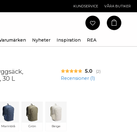
KUNDSERVICE
VÅRA BUTIKER
Varumärken
Nyheter
Inspiration
REA
yggsäck,
Snittbetyg:
5.0
(
röster:
2
)
 30 L
Recensioner (
1
)
Marinblå
Grön
Beige