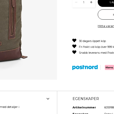
Lä
1
Hitta varan
30 dagars öppet köp
Fri frakt vid köp över 999 
Snabb leverans med Post
EGENSKAPER
med detaljer i
Artikelnummer
605918