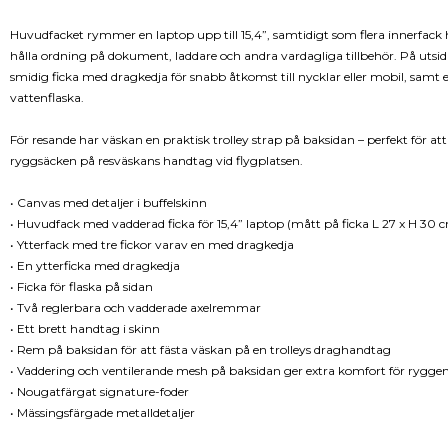
Huvudfacket rymmer en laptop upp till 15,4”, samtidigt som flera innerfack h
hålla ordning på dokument, laddare och andra vardagliga tillbehör. På utsid
smidig ficka med dragkedja för snabb åtkomst till nycklar eller mobil, samt e
vattenflaska.
För resande har väskan en praktisk trolley strap på baksidan – perfekt för att
ryggsäcken på resväskans handtag vid flygplatsen.
• Canvas med detaljer i buffelskinn
• Huvudfack med vadderad ficka för 15,4” laptop (mått på ficka L 27 x H 30 
• Ytterfack med tre fickor varav en med dragkedja
• En ytterficka med dragkedja
• Ficka för flaska på sidan
• Två reglerbara och vadderade axelremmar
• Ett brett handtag i skinn
• Rem på baksidan för att fästa väskan på en trolleys draghandtag
• Vaddering och ventilerande mesh på baksidan ger extra komfort för rygge
• Nougatfärgat signature-foder
• Mässingsfärgade metalldetaljer