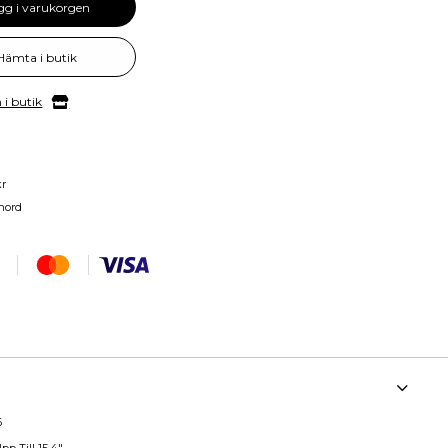
gg i varukorgen
Hämta i butik
 i butik
kr
nord
6