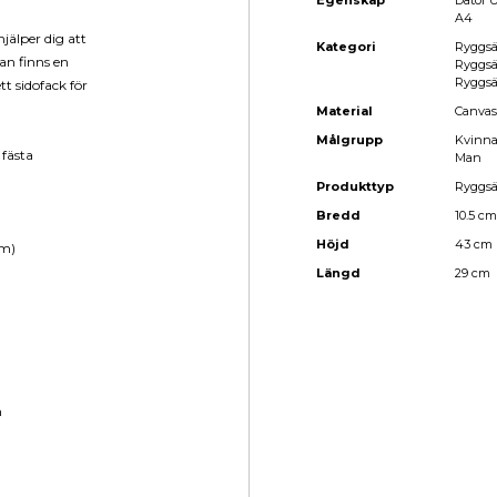
Egenskap
Dator U
A4
jälper dig att
Kategori
Ryggsä
an finns en
Ryggsä
Ryggs
tt sidofack för
Material
Canvas
Målgrupp
Kvinn
 fästa
Man
Produkttyp
Ryggs
Bredd
10.5 cm
Höjd
43 cm
cm)
Längd
29 cm
n