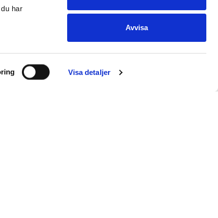
 du har
Avvisa
ring
Visa detaljer
E