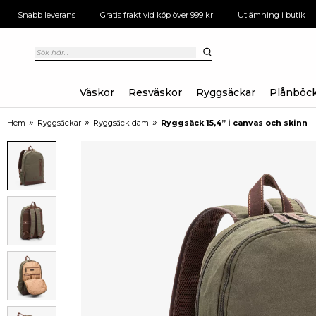
Snabb leverans
Gratis frakt vid köp över 999 kr
Utlämning i butik
Väskor
Resväskor
Ryggsäckar
Plånböc
»
»
»
Hem
Ryggsäckar
Ryggsäck dam
Ryggsäck 15,4” i canvas och skinn