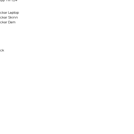
pp Till 15,4"
ckar Laptop
ckar Skinn
äckar Dam
a
äck