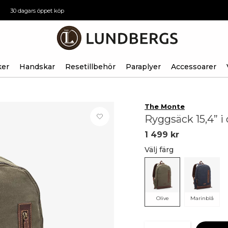
30 dagars öppet köp
ker
Handskar
Resetillbehör
Paraplyer
Accessoarer
The Monte
Ryggsäck 15,4” i
1 499 kr
Välj färg
Olive
Marinblå