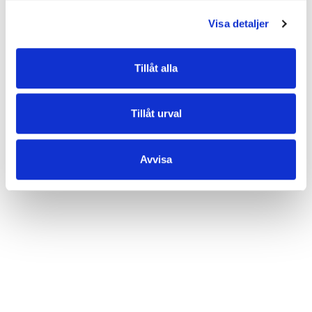
inte behöver visa alla kort när du öppnar plånboken.
• Två stora fack för sedlar eller kvitton.
Visa detaljer
• Myntfack med dragkedja.
• RFID-skydd.
Tillåt alla
EGENSKAPER
Tillåt urval
OMDÖMEN
Avvisa
Varor du nyligen kikat på