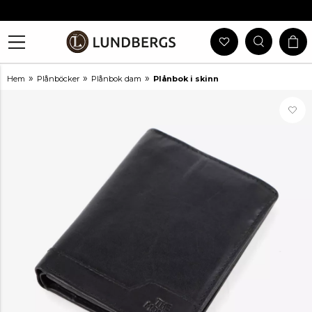
Gratis Frakt Vid Köp Över 999 Kr
30 Dagars Öppet Köp
Utlämning I Butik
Snabb Leverans
»
»
»
Hem
Plånböcker
Plånbok dam
Plånbok i skinn