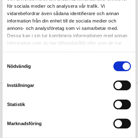
för sociala medier och analysera vår trafik. Vi
Hämta i butik
vidarebefordrar även sådana identifierare och annan
Hitta varan i butik
information från din enhet till de sociala medier och
annons- och analysföretag som vi samarbetar med.
Dessa kan i sin tur kombinera informationen med annan
30 dagars öppet köp
information som du har tillhandahållit eller som de har
Fri frakt vid köp över 999 kr
samlat in när du har använt deras tjänster.
Snabb leverans med Postnord
Samtyckesval
Nödvändig
Inställningar
PRODUKTINFORMATION
Statistik
Smidig plånbok med bra inredning från The Monte.
Gjord i vegetabiliskt garvat kalvskinn med vintage look.
Marknadsföring
• Åtta kortfack. Tryckknapp för majoriteten av kortfacken gör att du