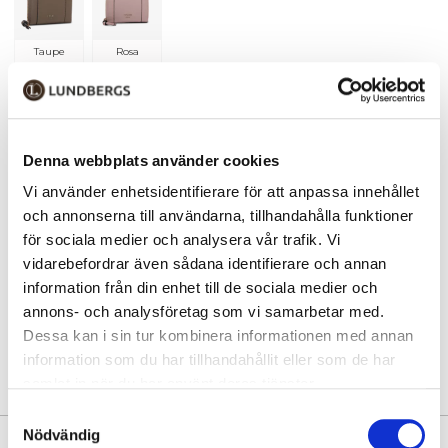
Taupe
Rosa
Lägg i varukorgen
1
Denna webbplats använder cookies
Hämta i butik
Vi använder enhetsidentifierare för att anpassa innehållet
Hitta varan i butik
och annonserna till användarna, tillhandahålla funktioner
för sociala medier och analysera vår trafik. Vi
vidarebefordrar även sådana identifierare och annan
30 dagars öppet köp
information från din enhet till de sociala medier och
Fri frakt vid köp över 999 kr
annons- och analysföretag som vi samarbetar med.
Snabb leverans med Postnord
Dessa kan i sin tur kombinera informationen med annan
information som du har tillhandahållit eller som de har
samlat in när du har använt deras tjänster.
Samtyckesval
Nödvändig
PRODUKTINFORMATION