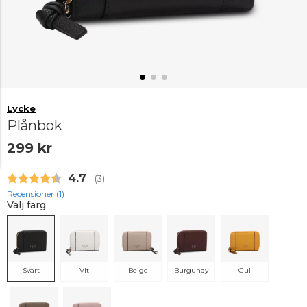
Lycke
Plånbok
299 kr
Snittbetyg:
4.7
(
röster:
3
)
Recensioner (
1
)
Välj färg
Svart
Vit
Beige
Burgundy
Gul