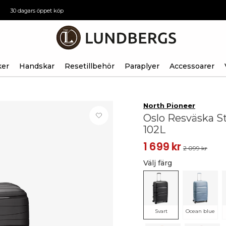
30 dagars öppet köp
ker
Handskar
Resetillbehör
Paraplyer
Accessoarer
North Pioneer
Oslo Resväska Sto
102L
1 699 kr
2 099 kr
Välj färg
Svart
Ocean blue