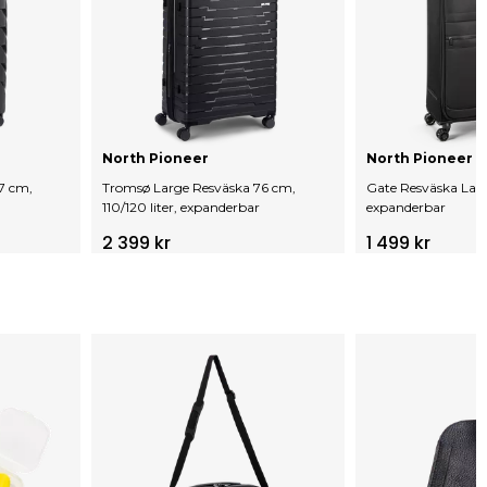
North Pioneer
North Pioneer
7 cm,
Tromsø Large Resväska 76 cm,
Gate Resväska Lar
110/120 liter, expanderbar
expanderbar
2 399 kr
1 499 kr