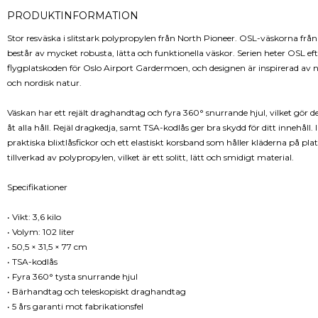
PRODUKTINFORMATION
Stor resväska i slitstark polypropylen från North Pioneer. OSL-väskorna frå
består av mycket robusta, lätta och funktionella väskor. Serien heter OSL eft
flygplatskoden för Oslo Airport Gardermoen, och designen är inspirerad av n
och nordisk natur.
Väskan har ett rejält draghandtag och fyra 360° snurrande hjul, vilket gör den
åt alla håll. Rejäl dragkedja, samt TSA-kodlås ger bra skydd för ditt innehåll. 
praktiska blixtlåsfickor och ett elastiskt korsband som håller kläderna på pla
tillverkad av polypropylen, vilket är ett solitt, lätt och smidigt material.
Specifikationer
• Vikt: 3,6 kilo
• Volym: 102 liter
• 50,5 × 31,5 × 77 cm
• TSA-kodlås
• Fyra 360° tysta snurrande hjul
• Bärhandtag och teleskopiskt draghandtag
• 5 års garanti mot fabrikationsfel