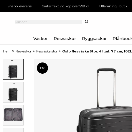
Snabb leverans
Gratis frakt vid köp över 999 kr
Utlämning i butik
Väskor
Resväskor
Ryggsäckar
Plånböc
»
»
»
Hem
Resväskor
Resväska stor
Oslo Resväska Stor, 4 hjul, 77 cm, 102L
19%