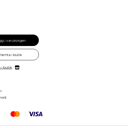
gg i varukorgen
Hämta i butik
 i butik
kr
nord