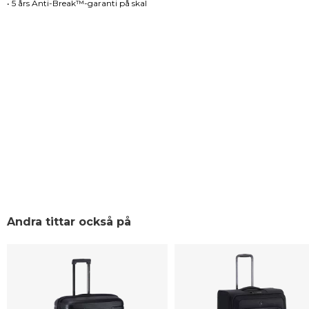
• 5 års Anti-Break™-garanti på skal
Andra tittar också på