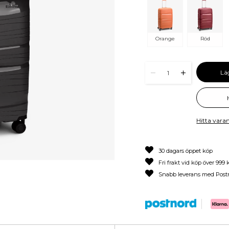
Orange
Röd
Lä
1
Hitta varan
30 dagars öppet köp
Fri frakt vid köp över 999 
Snabb leverans med Post