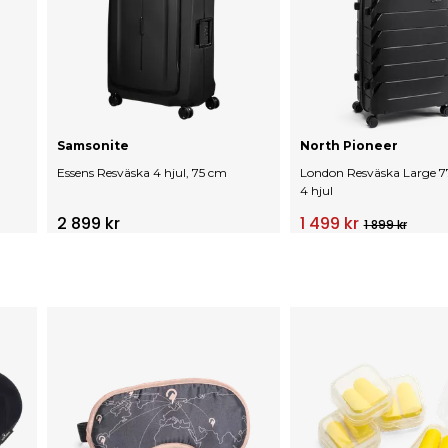
Samsonite
North Pioneer
Essens Resväska 4 hjul, 75 cm
London Resväska Large 7
4 hjul
2 899 kr
1 499 kr
1 899 kr