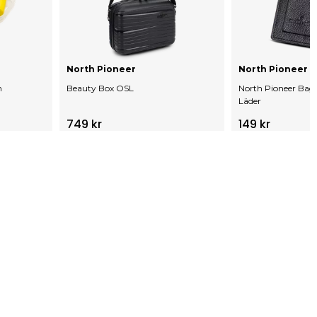
North Pioneer
North Pioneer
h
Beauty Box OSL
North Pioneer Bag
Läder
749 kr
149 kr