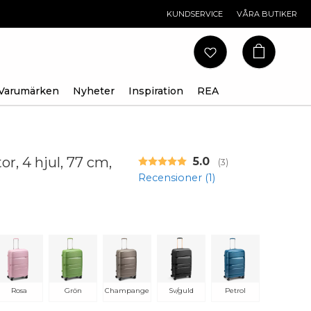
KUNDSERVICE
VÅRA BUTIKER
Varumärken
Nyheter
Inspiration
REA
r, 4 hjul, 77 cm,
Snittbetyg:
5.0
(
röster:
3
)
Recensioner (
1
)
Rosa
Grön
Champange
Sv/guld
Petrol