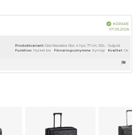
atum:
Bekräftad
KÖPARE
Kö
07.05.2026
Produktvariant:
Oslo Resväska Stor, 4 hjul, 77 cm, 102L - Sv/guld
Funktion
: Mycket bra
Förvaringsutrymme
: Rymligt
Kvalitet
: Ok