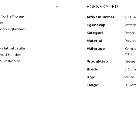
EGENSKAPER
n North Pioneer
Artikelnummer
7110014
er
Egenskap
Vatten
orska glaciärer
Kategori
Resväs
Material
Polypr
 lätt att rulla
Målgrupp
Kvinn
Man
Inuti har den
ts. Väskan är
Produkttyp
Resväs
Bredd
31.5 cm
Höjd
77 cm
Längd
50.5 c