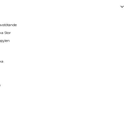
avstötande
ka Stor
opylen
a
ka
m