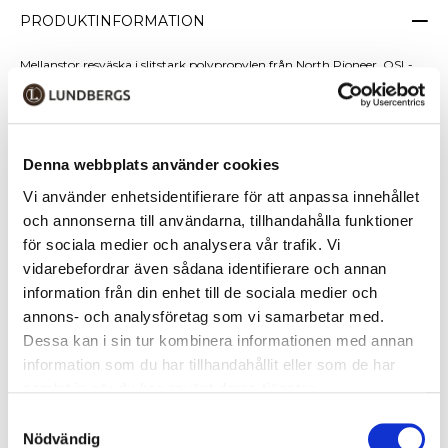
PRODUKTINFORMATION
Mellanstor resväska i slitstark polypropylen från North Pioneer. OSL-
väskorna från North Pioneer består av mycket robusta, lätta och
funktionella väskor. Serien heter OSL efter flygplatskoden för Oslo
Airport Gardermoen, och designen är inspirerad av norska glaciärer
och nordisk natur.
Denna webbplats använder cookies
Väskan har ett rejält draghandtag och fyra 360° snurrande hjul, vilket
Vi använder enhetsidentifierare för att anpassa innehållet
gör den lätt att rulla åt alla håll. Rejäl dragkedja, samt TSA-kodlås ger
och annonserna till användarna, tillhandahålla funktioner
bra skydd för ditt innehåll. Inuti har den praktiska blixtlåsfickor och ett
för sociala medier och analysera vår trafik. Vi
elastiskt korsband som håller kläderna på plats. Väskan är tillverkad av
vidarebefordrar även sådana identifierare och annan
polypropylen, vilket är ett solitt, lätt och smidigt material.
information från din enhet till de sociala medier och
annons- och analysföretag som vi samarbetar med.
Specifikationer
Dessa kan i sin tur kombinera informationen med annan
• Vikt: 2,9 kilo
information som du har tillhandahållit eller som de har
• Volym: 70 liter
samlat in när du har använt deras tjänster.
• 45 × 26,5 × 67 cm
Samtyckesval
• TSA-kodlås
Nödvändig
• Fyra 360° tysta snurrande hjul