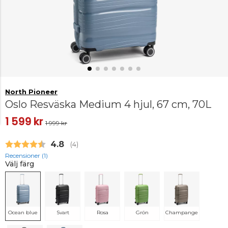
North Pioneer
Oslo Resväska Medium 4 hjul, 67 cm, 70L
1 599 kr
1 999 kr
Snittbetyg:
4.8
(
röster:
4
)
Recensioner (
1
)
Välj färg
Ocean blue
Svart
Rosa
Grön
Champange