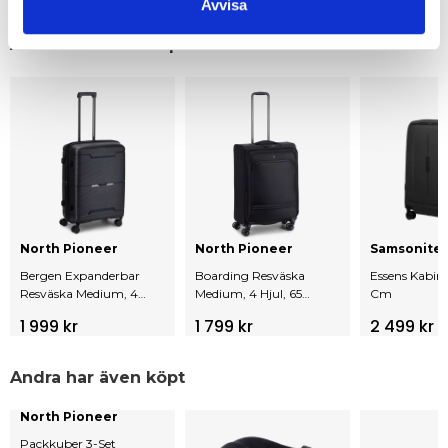
Avvisa
Andra tittar också på
North Pioneer
North Pioneer
Samsonite
Bergen Expanderbar
Boarding Resväska
Essens Kabin
Resväska Medium, 4
Medium, 4 Hjul, 65
Cm
Hjul, 67 Cm, 79L
Cm, 63L
1 999 kr
1 799 kr
2 499 kr
Andra har även köpt
North Pioneer
Packkuber 3-Set