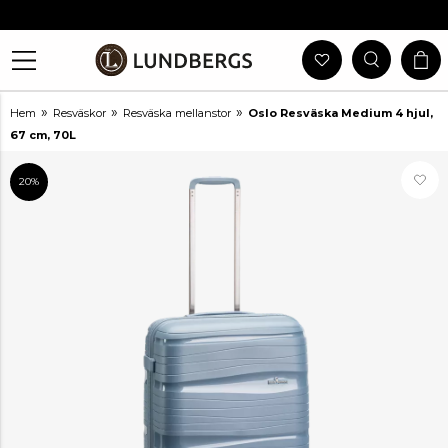
Gratis Frakt Vid Köp Över 999 Kr
30 Dagars Öppet Köp
Utlämning I Butik
Snabb Leverans
»
»
»
Hem
Resväskor
Resväska mellanstor
Oslo Resväska Medium 4 hjul,
67 cm, 70L
20%