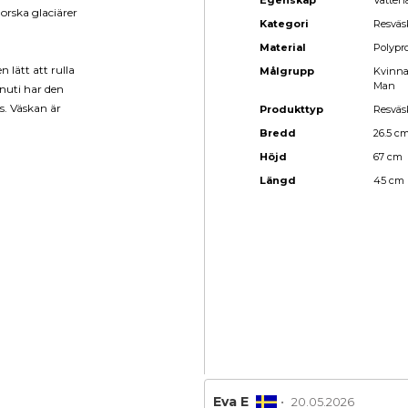
Egenskap
Vatten
orska glaciärer
Kategori
Resväs
Material
Polypr
 lätt att rulla
Målgrupp
Kvinn
Man
Inuti har den
ts. Väskan är
Produkttyp
Resväs
Bredd
26.5 c
Höjd
67 cm
Längd
45 cm
Recensionsförfattare:
Eva E
•
Recensionsdatum
20.05.2026