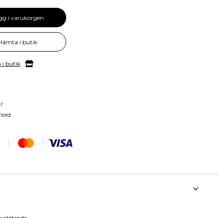
gg i varukorgen
Hämta i butik
 i butik
kr
nord