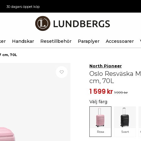
30 dagars öppet köp
ker
Handskar
Resetillbehör
Paraplyer
Accessoarer
7 cm, 70L
North Pioneer
Oslo Resväska M
cm, 70L
1 599 kr
1 999 kr
Välj färg
Rosa
Svart