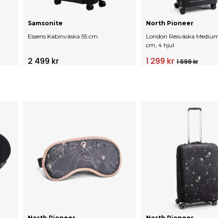
Samsonite
North Pioneer
Essens Kabinväska 55 cm
London Resväska Medium
cm, 4 hjul
2 499 kr
1 299 kr
1 699 kr
North Pioneer
North Pioneer