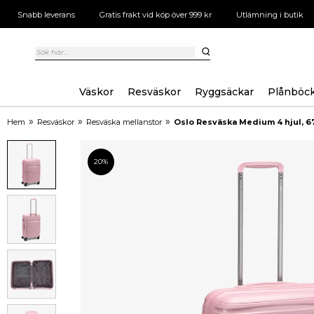
Snabb leverans
Gratis frakt vid köp över 999 kr
Utlämning i butik
Väskor
Resväskor
Ryggsäckar
Plånböc
»
»
»
Hem
Resväskor
Resväska mellanstor
Oslo Resväska Medium 4 hjul, 6
20%