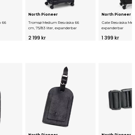
North Pioneer
North Pioneer
 66
Tromsø Medium Resväska 66
Gate Resväska Me
cm, 75/83 liter, expanderbar
expanderbar
2 199 kr
1 399 kr
North Pioneer
North Pioneer