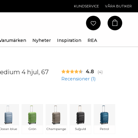
KUNDSERVICE
VÅRA BUTIKER
Varumärken
Nyheter
Inspiration
REA
edium 4 hjul, 67
Snittbetyg:
4.8
(
röster:
4
)
Recensioner (
1
)
Ocean blue
Grön
Champange
Sv/guld
Petrol