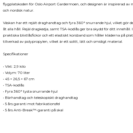
flygplatskoden för Oslo Airport Gardermoen, och designen är inspirerad av n
och nordisk natur.
Väskan har ett rejält draghandtag och fyra 360° snurrande hjul, vilket gör den
åt alla håll. Rejäl dragkedja, samt TSA-kodlås ger bra skydd för ditt innehåll. 
praktiska blixtlåsfickor och ett elastiskt korsband som håller kläderna på pla
tillverkad av polypropylen, vilket är ett solitt, lätt och smidigt material.
Specifikationer
• Vikt: 2,9 kilo
• Volym: 70 liter
• 45 × 26,5 × 67 cm
• TSA-kodlås
• Fyra 360° tysta snurrande hjul
• Bärhandtag och teleskopiskt draghandtag
• 5 års garanti mot fabrikationsfel
• 5 års Anti-Break™-garanti på skal