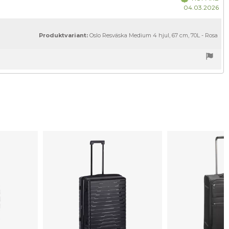
Kö
04.03.2026
Produktvariant:
Oslo Resväska Medium 4 hjul, 67 cm, 70L - Rosa