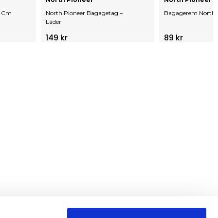
9 Cm
North Pioneer Bagagetag –
Bagagerem North 
Läder
149 kr
89 kr