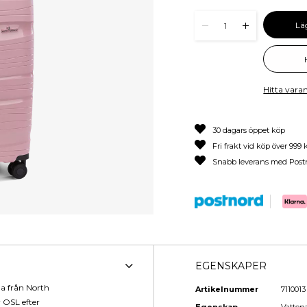
Lä
1
Hitta varan
30 dagars öppet köp
Fri frakt vid köp över 999 
Snabb leverans med Post
EGENSKAPER
na från North
Artikelnummer
7110013
r OSL efter