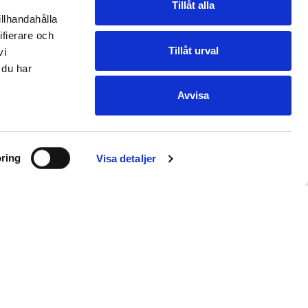
Tillåt alla
illhandahålla
ifierare och
Tillåt urval
vi
 du har
Avvisa
ring
Visa detaljer