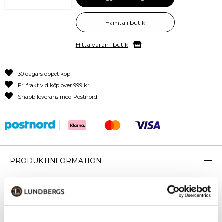
Hämta i butik
Hitta varan i butik
30 dagars öppet köp
Fri frakt vid köp över 999 kr
Snabb leverans med Postnord
PRODUKTINFORMATION
Kabinväska med separat laptopficka från North Pioneer. OSL-
väskorna från North Pioneer består av mycket robusta, lätta och
funktionella väskor. Serien heter OSL efter flygplatskoden för Oslo
Airport Gardermoen, och designen är inspirerad av norska glaciärer