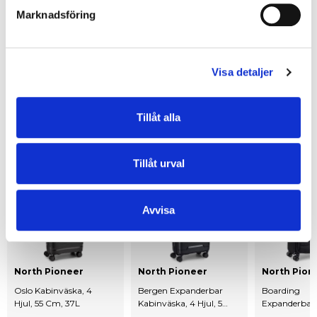
Marknadsföring
EGENSKAPER
OMDÖMEN
Visa detaljer
Tillåt alla
Andra tittar också på
Tillåt urval
Avvisa
North Pioneer
North Pioneer
North Pion
Oslo Kabinväska, 4
Bergen Expanderbar
Boarding
Hjul, 55 Cm, 37L
Kabinväska, 4 Hjul, 55
Expanderbar
Cm, 43L
Kabinväska, 4