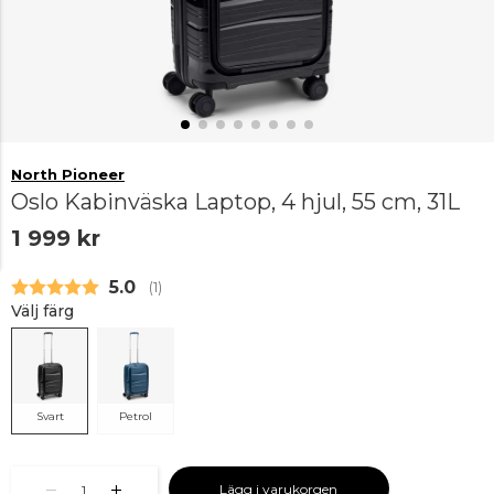
North Pioneer
Oslo Kabinväska Laptop, 4 hjul, 55 cm, 31L
1 999 kr
Snittbetyg:
5.0
(
röster:
1
)
Välj färg
Svart
Petrol
Lägg i varukorgen
1