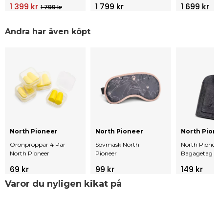
1 399 kr
1 799 kr
1 699 kr
1 799 kr
Cm, 39/43L
Andra har även köpt
North Pioneer
North Pioneer
North Pion
Öronproppar 4 Par
Sovmask North
North Pionee
North Pioneer
Pioneer
Bagagetag – 
69 kr
99 kr
149 kr
Varor du nyligen kikat på