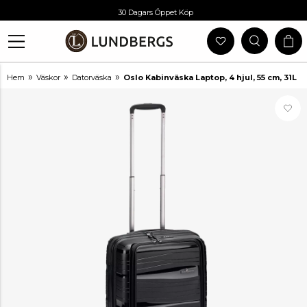
Gratis Frakt Vid Köp Över 999 Kr
30 Dagars Öppet Köp
Utlämning I Butik
Snabb Leverans
»
»
»
Hem
Väskor
Datorväska
Oslo Kabinväska Laptop, 4 hjul, 55 cm, 31L