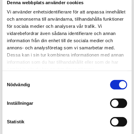
och nordisk natur.
Denna webbplats använder cookies
Vi använder enhetsidentifierare för att anpassa innehållet
Väskan har ett rejält draghandtag och fyra 360° snurrande hjul, vilket
och annonserna till användarna, tillhandahålla funktioner
gör den lätt att rulla åt alla håll. Rejäl och vattenavvisande dragkedja,
för sociala medier och analysera vår trafik. Vi
samt TSA-kodlås ger bra skydd för ditt innehåll. Inuti har den praktiska
blixtlåsfickor och ett korsband som håller kläderna på plats. Väskan är
vidarebefordrar även sådana identifierare och annan
tillverkad av polypropylen, vilket är ett solitt, lätt och smidigt material.
information från din enhet till de sociala medier och
annons- och analysföretag som vi samarbetar med.
Vi rekommenderar att du kontrollerar med ditt flygbolag angående
Dessa kan i sin tur kombinera informationen med annan
information om storlek/mått på handbagage.
information som du har tillhandahållit eller som de har
samlat in när du har använt deras tjänster.
Specifikationer
Samtyckesval
• Vikt: 2,4 kilo
Nödvändig
• Volym: 31 liter
• 38 x 22,5 x 55 cm
• TSA-kodlås
Inställningar
• Fyra 360° tysta snurrande hjul
• Bärhandtag och teleskopiskt draghandtag
• 5 års garanti mot fabrikationsfel
Statistik
• 5 års Anti-Break™-garanti på skal