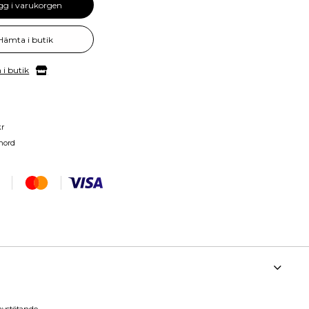
gg i varukorgen
Hämta i butik
 i butik
kr
nord