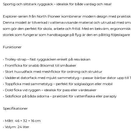
Sportig och slitstark ryggsäck – idealisk för både vardag och resa!
Explorer-serien från North Pioneer kombinerar modern design med praktiska
Denna modell är tillverkad i vattenavvisande material och utrustad med sma
som gör den perfekt för skola, arbete och fritid. Med en bekväm, ergonomis
storlek som fungerar som handbagage på flyg är den en pålitlig följeslagare 
Funktioner
• Trolley-strap – fäst ryggsäcken enkelt på resväskan
• Frontficka för snabb åtkomst till småsaker
• Stort huvudfack med meshfickor för ordning och struktur
• Vadderat datorfack med mjukt sammetstyg – passar bärbar dator upp till 
• Toppficka med sammetstyg – perfekt för solglasögon eller mobil
• Dold ficka vid ryggen – idealisk för pass eller värdesaker
• Sidofickor på båda sidorna – praktiskt för vattenflaska eller paraply
Specifikationer
• Mått: 46 × 32 × 16 cm
• Volym: 24 liter