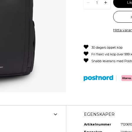
Lä
1
Hitta varan
30 dagars öppet köp
Fri frakt vid köp över 999 
Snabb leverans med Post
EGENSKAPER
Artikelnummer
7120610