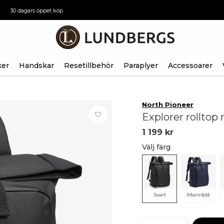
30 dagars öppet köp
ker
Handskar
Resetillbehör
Paraplyer
Accessoarer
North Pioneer
Explorer rolltop 
1 199 kr
Välj färg
Svart
Marinblå