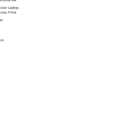
avstötande
ckar Laptop
ckar Fritid
er
a
äck