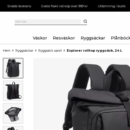
Snabb leverans
Gratis frakt vid köp över 999 kr
Utlämning i butik
Väskor
Resväskor
Ryggsäckar
Plånböc
»
»
»
Hem
Ryggsäckar
Ryggsäck sport
Explorer rolltop ryggsäck, 24 L