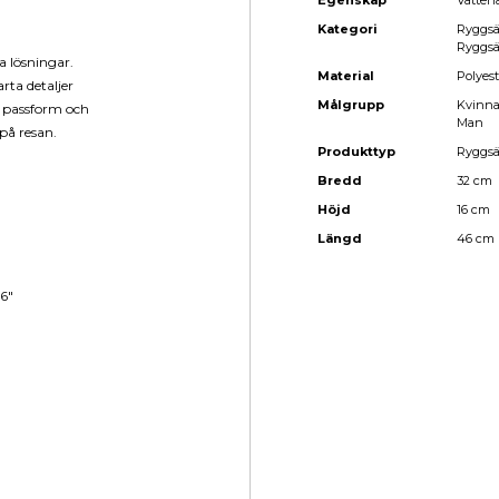
Egenskap
Vatten
Kategori
Ryggsä
Ryggsä
 lösningar.
Material
Polyest
rta detaljer
Målgrupp
Kvinn
k passform och
Man
på resan.
Produkttyp
Ryggs
Bredd
32 cm
Höjd
16 cm
Längd
46 cm
16"