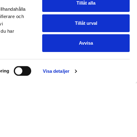
Tillåt alla
illhandahålla
ifierare och
Tillåt urval
vi
 du har
Avvisa
ring
Visa detaljer