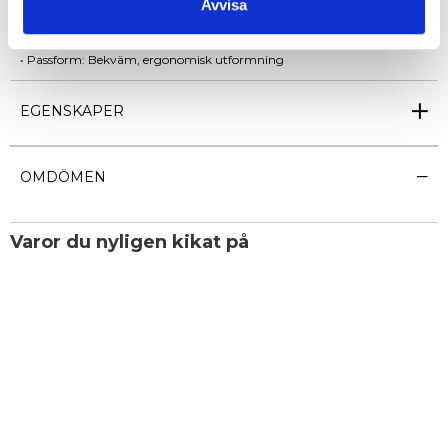
Avvisa
• Datorfack: upp till 15,6"
• Material: Vattenavvisande tyg
• Passform: Bekväm, ergonomisk utformning
EGENSKAPER
OMDÖMEN
Varor du nyligen kikat på