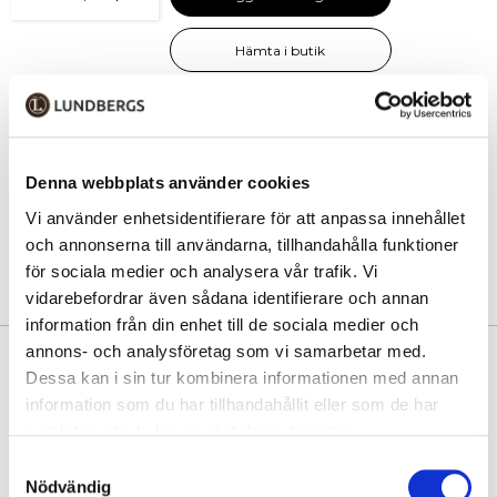
Hämta i butik
Hitta varan i butik
30 dagars öppet köp
Denna webbplats använder cookies
Fri frakt vid köp över 999 kr
Vi använder enhetsidentifierare för att anpassa innehållet
Snabb leverans med Postnord
och annonserna till användarna, tillhandahålla funktioner
för sociala medier och analysera vår trafik. Vi
vidarebefordrar även sådana identifierare och annan
information från din enhet till de sociala medier och
annons- och analysföretag som vi samarbetar med.
PRODUKTINFORMATION
Dessa kan i sin tur kombinera informationen med annan
information som du har tillhandahållit eller som de har
North Pioneer Explorer 42 × 30 × 14 cm – 18 L
samlat in när du har använt deras tjänster.
Kompakt, sportig och slitstark ryggsäck – perfekt för vardag och resa!
Samtyckesval
Nödvändig