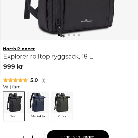
North Pioneer
Explorer rolltop ryggsäck, 18 L
999 kr
Snittbetyg:
5.0
(
röster:
1
)
Välj färg
Svart
Marinblå
Grön
Lägg i varukorgen
1