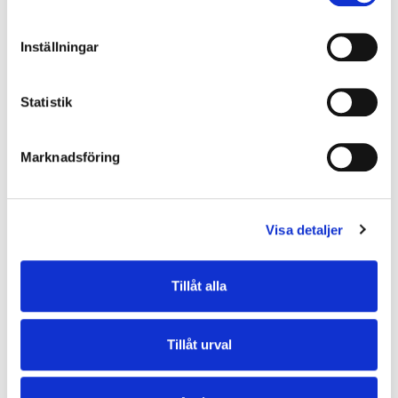
Explorer-serien från North Pioneer kombinerar modern design med
praktiska lösningar. Denna modell är tillverkad i vattenavvisande
material och har en bekväm, ergonomisk passform som gör den
Inställningar
behaglig att bära både till arbete, skola och på resa. Med sitt smidiga
format är den idealisk som handbagage på flyg eller som praktisk
dagsryggsäck.
Statistik
Funktioner
Marknadsföring
• Trolley-strap – fäst ryggsäcken enkelt på resväskan
• Frontficka för snabb åtkomst till småsaker
• Stort huvudfack med meshfickor för ordning och överblick
• Vadderat datorfack med mjukt sammetstyg – passar bärbar dator
Visa detaljer
upp till 15,6"
• Toppficka med sammetstyg – perfekt för solglasögon eller mobil
• Dold ficka vid ryggen – idealisk för pass eller värdesaker
Tillåt alla
• Sidofickor på båda sidorna – praktiskt för vattenflaska eller paraply
Specifikationer
Tillåt urval
• Mått: 42 × 30 × 14 cm
• Volym: 18 liter