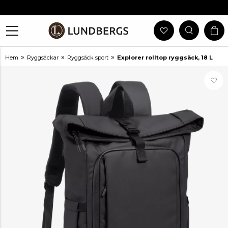
Gratis Frakt Vid Köp Över 999 Kr
30 Dagars Öppet Köp
Utlämning I Butik
Snabb Leverans
»
»
»
Hem
Ryggsäckar
Ryggsäck sport
Explorer rolltop ryggsäck, 18 L