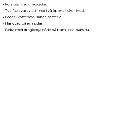
• Försluts med dragkedja.
• Två fack varav ett med två öppna fickor inuti.
• Foder i vattenavvisande material.
• Handtag på ena sidan.
• Ficka med dragkedja både på fram- och baksida.