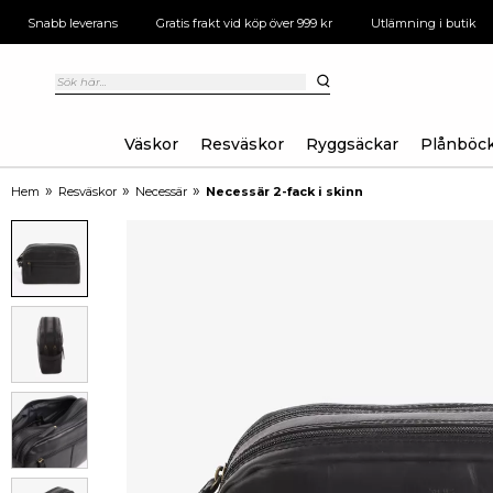
Snabb leverans
Gratis frakt vid köp över 999 kr
Utlämning i butik
Väskor
Resväskor
Ryggsäckar
Plånböc
»
»
»
Hem
Resväskor
Necessär
Necessär 2-fack i skinn