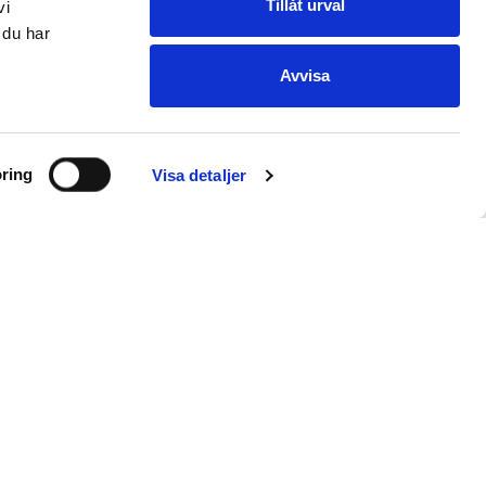
Tillåt urval
vi
 du har
Avvisa
ring
Visa detaljer
E