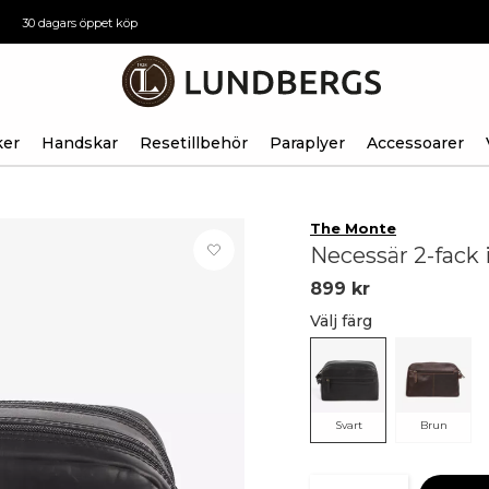
30 dagars öppet köp
ker
Handskar
Resetillbehör
Paraplyer
Accessoarer
The Monte
Necessär 2-fack 
899 kr
Välj färg
Svart
Brun