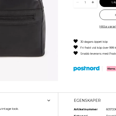
Lä
1
Hitta varan
30 dagars öppet köp
Fri frakt vid köp över 999 
Snabb leverans med Post
EGENSKAPER
vintage look.
Artikelnummer
605720