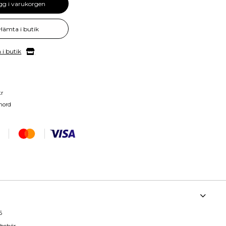
gg i varukorgen
Hämta i butik
 i butik
kr
nord
6