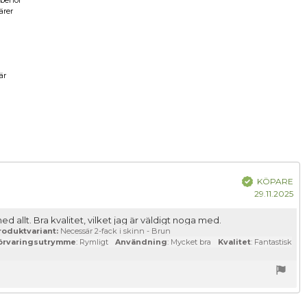
lbehör
ärer
a
är
tum:
Bekräftad
KÖPARE
Kö
29.11.2025
 med allt. Bra kvalitet, vilket jag är väldigt noga med.
roduktvariant:
Necessär 2-fack i skinn - Brun
örvaringsutrymme
: Rymligt
Användning
: Mycket bra
Kvalitet
: Fantastisk