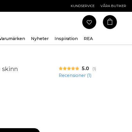
KUNDSERVICE
VÅRA BUTIKER
Varumärken
Nyheter
Inspiration
REA
i skinn
Snittbetyg:
5.0
(
röster:
1
)
Recensioner (
1
)