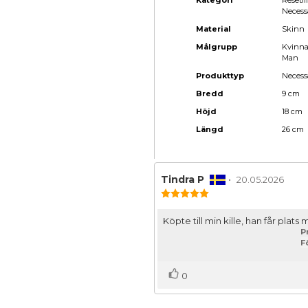
Kategori
Resetil
Necess
Material
Skinn
Målgrupp
Kvinn
Man
Produkttyp
Necess
Bredd
9 cm
Höjd
18 cm
Längd
26 cm
Recensionsförfattare:
Tindra P
•
Recensionsda
20.05.2026
Recensionsbetyg:
5.0
utav
Recensionstext:
Köpte till min kille, han får plats
5
P
stjärnor
F
Rösta
röst(er)
0
upp