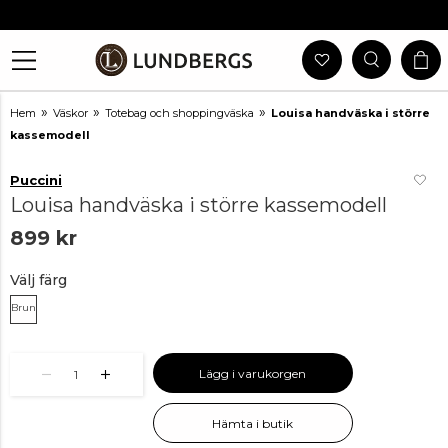
Gratis Frakt Vid Köp Över 999 Kr
30 Dagars Öppet Köp
Utlämning I Butik
Snabb Leverans
»
»
»
Hem
Väskor
Totebag och shoppingväska
Louisa handväska i större
kassemodell
Puccini
Louisa handväska i större kassemodell
899 kr
Välj färg
Brun
Lägg i varukorgen
1
Hämta i butik