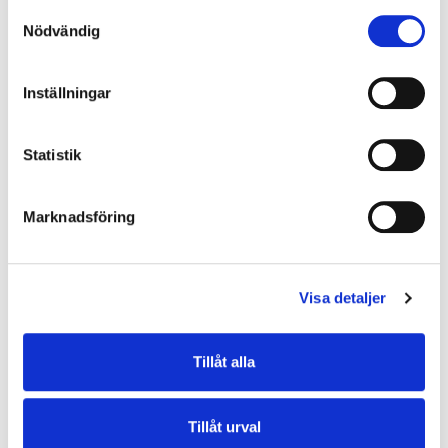
Samtyckesval
• Grupp: Louisa
Nödvändig
• Metalldetaljer: guld
• Dropplängd handtag/korta axelremmar: 20 cm
• Dropplängd steglöst reglerbar och avtagbar axelrem: 39 cm/72 cm
Inställningar
• Inredning: blixtlåsförsett sidofack och två öppna fack
• Baksida: fack med 18 cm blixtlås
• Veganvänlig
Statistik
EGENSKAPER
Marknadsföring
OMDÖMEN
Visa detaljer
Varor du nyligen kikat på
Tillåt alla
Tillåt urval