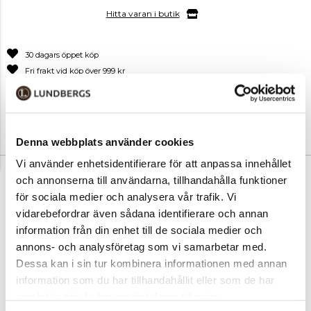
Hitta varan i butik
30 dagars öppet köp
Fri frakt vid köp över 999 kr
Snabb leverans med Postnord
Denna webbplats använder cookies
Vi använder enhetsidentifierare för att anpassa innehållet
PRODUKTINFORMATION
och annonserna till användarna, tillhandahålla funktioner
för sociala medier och analysera vår trafik. Vi
Handväska i kassemodell från Puccini tillverkad av skinnimitation. Det
vidarebefordrar även sådana identifierare och annan
trendiga materialet ger väskan en modern och fräsch look, vilket lyfter
information från din enhet till de sociala medier och
din outfit. Stabil modell med bred botten som gör att den rymlig, och
annons- och analysföretag som vi samarbetar med.
enkel att ställa ifrån sig. Den perfekta jobb och skolväskan då du både
Dessa kan i sin tur kombinera informationen med annan
får plats med A4, surfplatta och matlåda. Den öppna fickan på
framsidan ger inte bara väskan karaktär utan är även perfekt för
information som du har tillhandahållit eller som de har
mobilen.
samlat in när du har använt deras tjänster.