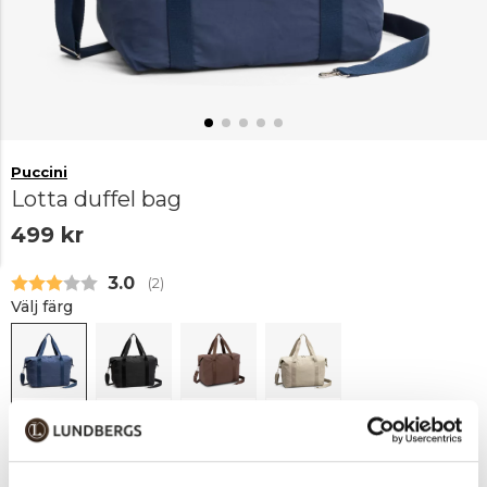
Puccini
Lotta duffel bag
499 kr
Snittbetyg:
3.0
(
röster:
2
)
Välj färg
Marinblå
Svart
Brun
Beige
Lägg i varukorgen
1