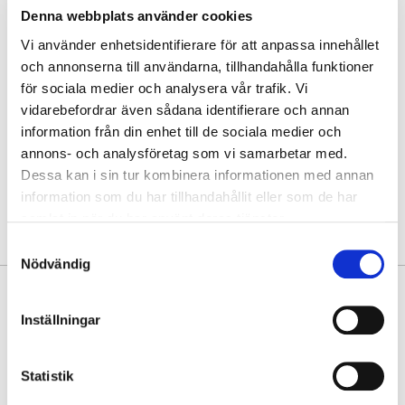
Denna webbplats använder cookies
Hämta i butik
Vi använder enhetsidentifierare för att anpassa innehållet
och annonserna till användarna, tillhandahålla funktioner
Hitta varan i butik
för sociala medier och analysera vår trafik. Vi
vidarebefordrar även sådana identifierare och annan
information från din enhet till de sociala medier och
30 dagars öppet köp
annons- och analysföretag som vi samarbetar med.
Fri frakt vid köp över 999 kr
Dessa kan i sin tur kombinera informationen med annan
Snabb leverans med Postnord
information som du har tillhandahållit eller som de har
samlat in när du har använt deras tjänster.
Samtyckesval
Nödvändig
PRODUKTINFORMATION
Inställningar
Enkel, nätt och praktisk duffelbag från Puccini. Rymlig och lätt,
tillverkad av tvättad lättviktsnylon. Bekväma textilaxelremmar gör att
du enkelt kan bära den i handen, crossbody, eller på axeln. Den enkla
Statistik
designen kombinerar funktion med elegans, perfekt till gymmet, som