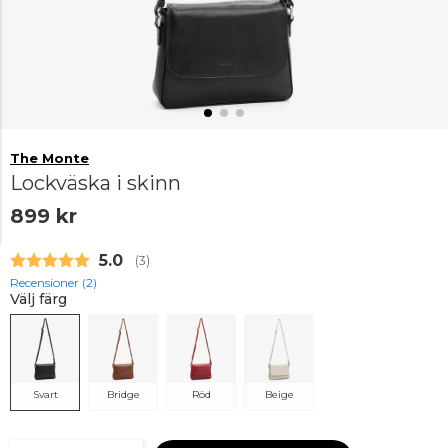
The Monte
Lockväska i skinn
899 kr
Snittbetyg:
5.0
(
röster:
3
)
Recensioner (
2
)
Välj färg
Svart
Bridge
Röd
Beige