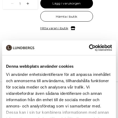
Lägg i varukorgen
1
Hämta i butik
Hitta varan i butik
30 dagars öppet köp
Fri frakt vid köp över 999 kr
Snabb leverans med Postnord
Denna webbplats använder cookies
Vi använder enhetsidentifierare för att anpassa innehållet
och annonserna till användarna, tillhandahålla funktioner
för sociala medier och analysera vår trafik. Vi
PRODUKTINFORMATION
vidarebefordrar även sådana identifierare och annan
information från din enhet till de sociala medier och
Stilren och praktisk lockväska i exklusivt skinn från The Monte.
annons- och analysföretag som vi samarbetar med.
Tillverkad i vegetabiliskt garvat buffelkalvskinn som kombinerar
Dessa kan i sin tur kombinera informationen med annan
kvalitet, funktion och klassisk design – en trogen följeslagare i
vardagen.