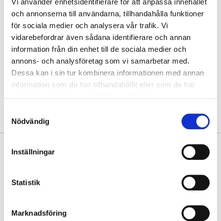
Vi använder enhetsidentifierare för att anpassa innehållet
Hämta i butik
och annonserna till användarna, tillhandahålla funktioner
för sociala medier och analysera vår trafik. Vi
Hitta varan i butik
vidarebefordrar även sådana identifierare och annan
information från din enhet till de sociala medier och
annons- och analysföretag som vi samarbetar med.
30 dagars öppet köp
Dessa kan i sin tur kombinera informationen med annan
Fri frakt vid köp över 999 kr
information som du har tillhandahållit eller som de har
Snabb leverans med Postnord
samlat in när du har använt deras tjänster.
Samtyckesval
Nödvändig
PRODUKTINFORMATION
Inställningar
Snygg och funktionell workbag från MCO – perfekt för dig som vill
kombinera stil och organisation i arbetsvardagen. Det mjuka,
Statistik
vegetabiliskt garvade buffelskinnet och de borstade silverdetaljerna ger
väskan en exklusiv och tidlös karaktär.
Marknadsföring