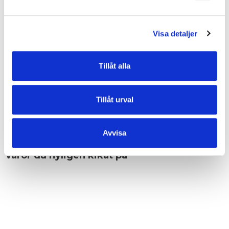
• Tillverkad i mjukt vegetabiliskt garvat buffelskinn
• Borstade silvermetalldetaljer för en elegant finish
• Två blixtlåsfickor på utsidan för enkel åtkomst
• Inredning med vadderad laptopficka upp till 16" (34,5 x 23,5 cm), två
Visa detaljer
öppna fickor och en blixtlåsficka
• Två fasta remmar samt en avtagbar och steglöst justerbar axelrem
för flexibel bärkomfort
Tillåt alla
EGENSKAPER
Tillåt urval
OMDÖMEN
Avvisa
Varor du nyligen kikat på