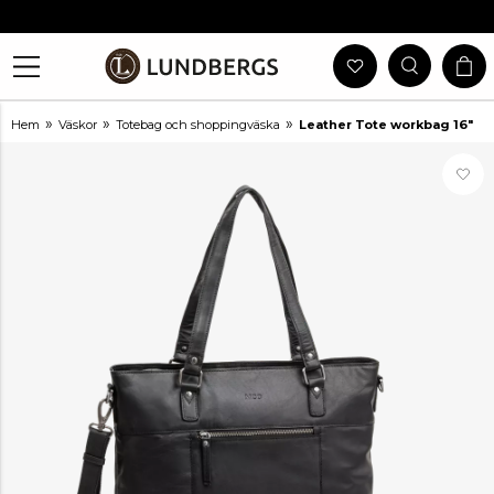
Gratis Frakt Vid Köp Över 999 Kr
30 Dagars Öppet Köp
Utlämning I Butik
Snabb Leverans
»
»
»
Hem
Väskor
Totebag och shoppingväska
Leather Tote workbag 16"