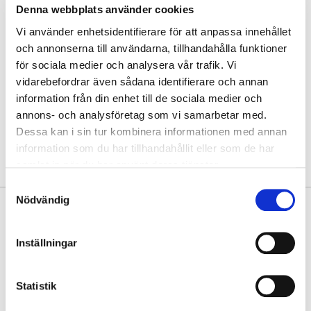
Denna webbplats använder cookies
Hämta i butik
Vi använder enhetsidentifierare för att anpassa innehållet
Hitta varan i butik
och annonserna till användarna, tillhandahålla funktioner
för sociala medier och analysera vår trafik. Vi
vidarebefordrar även sådana identifierare och annan
30 dagars öppet köp
information från din enhet till de sociala medier och
Fri frakt vid köp över 999 kr
annons- och analysföretag som vi samarbetar med.
Snabb leverans med Postnord
Dessa kan i sin tur kombinera informationen med annan
information som du har tillhandahållit eller som de har
samlat in när du har använt deras tjänster.
Samtyckesval
Nödvändig
PRODUKTINFORMATION
Stilig handväska med klaff som har en modern touch med sin
Inställningar
avtagbara leopardmönstrade scarf. Den här väskan från Puccinis serie
Alexandra kombinerar tidlös elegans med modern design. De
sofistikerade linjerna, det stilrena spännet och de omsorgsfullt
Statistik
utformade detaljerna gör den till ett självklart val för dig som vill bära