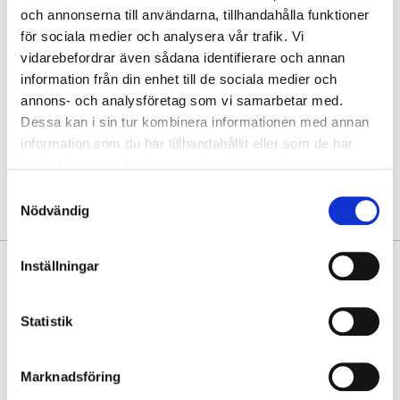
och annonserna till användarna, tillhandahålla funktioner
Hämta i butik
för sociala medier och analysera vår trafik. Vi
vidarebefordrar även sådana identifierare och annan
Hitta varan i butik
information från din enhet till de sociala medier och
annons- och analysföretag som vi samarbetar med.
30 dagars öppet köp
Dessa kan i sin tur kombinera informationen med annan
Fri frakt vid köp över 999 kr
information som du har tillhandahållit eller som de har
Snabb leverans med Postnord
samlat in när du har använt deras tjänster.
Samtyckesval
Nödvändig
Inställningar
PRODUKTINFORMATION
Tuff och trendig mindre handväska i stabil modell från Lycke Oslo,
Statistik
tillverkad av mjuk skinnimitation. Cool design med bältesdekor ger en
läcker touch. Bär den i handen, på armen, eller crossbody med hjälp av
den reglerbara avtagbara axelremmen.
Marknadsföring