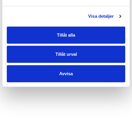
• Grupp: Carina
• Metalldetaljer: gunmetal (mörkgrå, blank)
• Dropplängd handtag: 10 cm
Visa detaljer
• Dropplängd steglöst reglerbar, avtagbar axelrem: 38 cm/70 cm
• Inredning: ett blixtlåsförsett fack och ett öppet fack
• Veganvänlig
Tillåt alla
EGENSKAPER
Tillåt urval
OMDÖMEN
Avvisa
Varor du nyligen kikat på