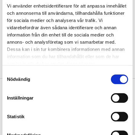
Slut i webblager
1
Vi använder enhetsidentifierare för att anpassa innehållet
och annonserna till användarna, tillhandahålla funktioner
Hitta varan i butik
för sociala medier och analysera vår trafik. Vi
vidarebefordrar även sådana identifierare och annan
information från din enhet till de sociala medier och
30 dagars öppet köp
annons- och analysföretag som vi samarbetar med.
Fri frakt vid köp över 999 kr
Snabb leverans med Postnord
Dessa kan i sin tur kombinera informationen med annan
information som du har tillhandahållit eller som de har
samlat in när du har använt deras tjänster.
Samtyckesval
Nödvändig
PRODUKTINFORMATION
Inställningar
Läcker, större handväska, tillverkad av mjuk, strukturerad
skinnimitation, från Puccini. Huvudfacket försluts med blixtlås och
inuti finns ett mittfack med blixlås , vilket ger två huvudfack. Frontens
Statistik
dekorsömmar ger ett arbetat uttryck och den breda botten med dess
metalltassar ger bra skydd.