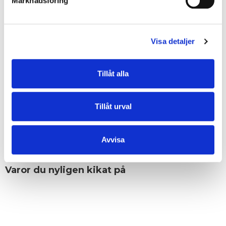
Marknadsföring
• Grupp: Disa
• Metalldetaljer: guld
• Dropplängd handtag: 11 cm
• Dropplängd steglöst reglerbar avtagbar axelrem: 35 cm/74 cm
Visa detaljer
• Inredning: mittfack med blixtlås, ett blixtlåsförsett fack och två öppna
fack
• Baksida: 20 cm blixtlåsförsett fack
Tillåt alla
• Veganvänlig
EGENSKAPER
Tillåt urval
Avvisa
OMDÖMEN
Varor du nyligen kikat på