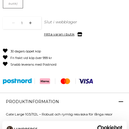
butik)
Slut i webblager
1
Hitta varan i butik
30 dagars öppet köp
Fri frakt vid köp över 999 kr
Snabb leverans med Postnord
PRODUKTINFORMATION
Gate Large 103/112L – Robust och rymlig resväska för långa resor
Gate large resväska är det perfekta valet för dig som ska på en längre