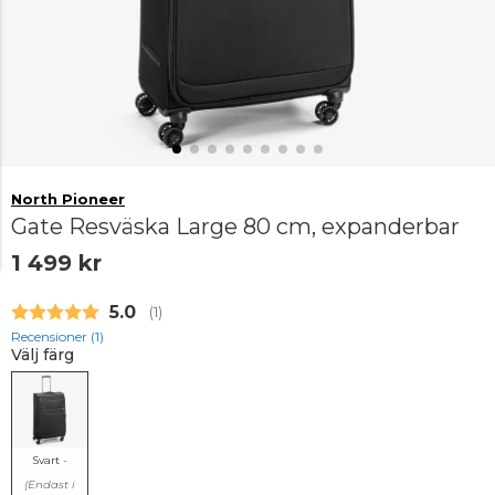
North Pioneer
Gate Resväska Large 80 cm, expanderbar
1 499 kr
Snittbetyg:
5.0
(
röster:
1
)
Recensioner (
1
)
Välj färg
Svart
-
(Endast i