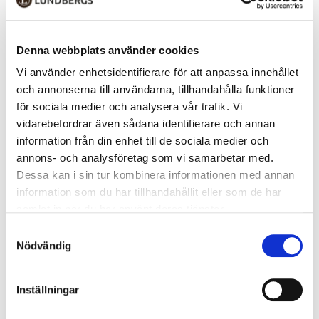
semester eller behöver gott om plats för mycket bagage. Med en
kapacitet från 103 till 112 liter och 360° hjul som ger hög rörlighet blir
resan både enklare och bekvämare.
Denna webbplats använder cookies
Resväskan är tillverkad i slitstarkt material, har TSA-lås, dragkedja,
Vi använder enhetsidentifierare för att anpassa innehållet
samt invändig packtejp och en praktisk ficka för tydlig packning. Det
och annonserna till användarna, tillhandahålla funktioner
solida draghandtaget ger bra kontroll även med tung packning.
för sociala medier och analysera vår trafik. Vi
vidarebefordrar även sådana identifierare och annan
Specifikationer
information från din enhet till de sociala medier och
• Volym: 103/112 liter
annons- och analysföretag som vi samarbetar med.
• Vikt: 3,55 kg
• Storlek: 80 x 47 x 30(33) cm
Dessa kan i sin tur kombinera informationen med annan
• 3 års garanti mot tillverkningsfel
information som du har tillhandahållit eller som de har
• 360° roterande hjul
samlat in när du har använt deras tjänster.
Samtyckesval
EGENSKAPER
Nödvändig
OMDÖMEN
Inställningar