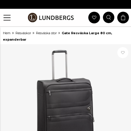
Gratis Frakt Vid Köp Över 999 Kr
30 Dagars Öppet Köp
Utlämning I Butik
Snabb Leverans
»
»
»
Hem
Resväskor
Resväska stor
Gate Resväska Large 80 cm,
expanderbar