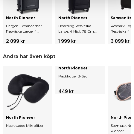
North Pioneer
North Pioneer
Samsonite
Bergen Expanderbar
Boarding Resväska
Respark Exp
Resväska Large, 4
Large, 4 Hjul, 78 Cm,
Resväska 4 Hj
Hjul, 77 Cm, 125L
107L
Cm
2 099 kr
1 999 kr
3 099 kr
Andra har även köpt
North Pioneer
Packkuber 3-Set
449 kr
North Pioneer
North Pion
Nackkudde Mikrofiber
Sovmask Nor
Pioneer