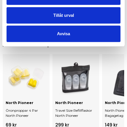
EGENSKAPER
Tillåt urval
OMDÖMEN
Avvisa
Andra har även köpt
North Pioneer
North Pioneer
North Pion
Öronproppar 4 Par
Travel Size Refillflaskor
North Pionee
North Pioneer
North Pioneer
Bagagetag – 
69 kr
299 kr
149 kr