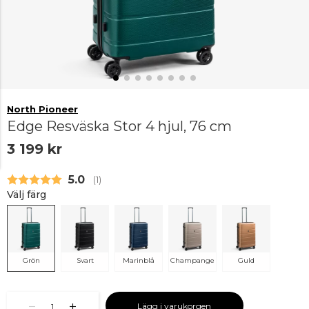
North Pioneer
Edge Resväska Stor 4 hjul, 76 cm
3 199 kr
Snittbetyg:
5.0
(
röster:
1
)
Välj färg
Grön
Svart
Marinblå
Champange
Guld
Lägg i varukorgen
1