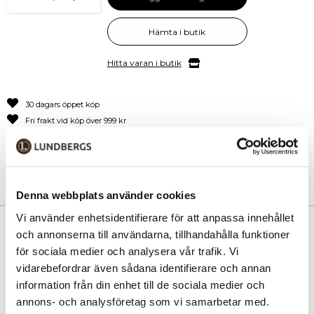
Hämta i butik
Hitta varan i butik
30 dagars öppet köp
Fri frakt vid köp över 999 kr
Snabb leverans med Postnord
Denna webbplats använder cookies
Vi använder enhetsidentifierare för att anpassa innehållet
PRODUKTINFORMATION
och annonserna till användarna, tillhandahålla funktioner
för sociala medier och analysera vår trafik. Vi
North Pioneer EDGE 76 cm är den största väskan i serien – skapad för
vidarebefordrar även sådana identifierare och annan
dig som reser långt och behöver maximal kapacitet. Den kombinerar
information från din enhet till de sociala medier och
låg vikt med hög slitstyrka och ett genomtänkt inre som gör
annons- och analysföretag som vi samarbetar med.
packningen enkel och överskådlig.