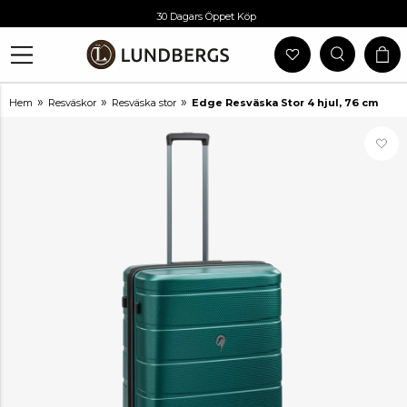
Gratis Frakt Vid Köp Över 999 Kr
30 Dagars Öppet Köp
Utlämning I Butik
Snabb Leverans
»
»
»
Hem
Resväskor
Resväska stor
Edge Resväska Stor 4 hjul, 76 cm