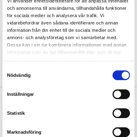
Vi använder enhetsidentifierare för att anpassa innehållet
och annonserna till användarna, tillhandahålla funktioner
Slut i webblager
1
för sociala medier och analysera vår trafik. Vi
vidarebefordrar även sådana identifierare och annan
Hitta varan i butik
information från din enhet till de sociala medier och
annons- och analysföretag som vi samarbetar med.
30 dagars öppet köp
Dessa kan i sin tur kombinera informationen med annan
Fri frakt vid köp över 999 kr
information som du har tillhandahållit eller som de har
Snabb leverans med Postnord
samlat in när du har använt deras tjänster.
Samtyckesval
Nödvändig
Inställningar
PRODUKTINFORMATION
Rymlig och stilren axelväska i mjukt, vegetabiliskt garvat
Statistik
buffelkalvskinn från The Monte - perfekt för vardag och arbete. En
tidlös modell med genomtänkta detaljer och praktiska fack.
Marknadsföring
• Äkta mjukt, vegetabiliskt garvat buffelkalvskinn