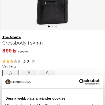
The Monte
Crossbody i skinn
899 kr
1 299 kr
Snittbetyg:
3.0
(
röster:
1
)
Välj färg
Svart
-
Brun
Bridge
(Endast i
Denna webbplats använder cookies
butik)