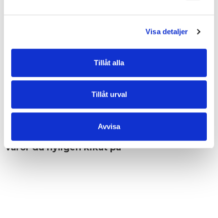
• Steglöst justerbar axelrem
• Huvudfack med dragkedja
• Inredning: öppen ficka samt ficka med blixtlås
Visa detaljer
• Utvändigt: en dragkedjeficka på framsidan och en på baksidan för
enkel åtkomst
• Gun metal detaljer
Tillåt alla
EGENSKAPER
Tillåt urval
OMDÖMEN
Avvisa
Varor du nyligen kikat på