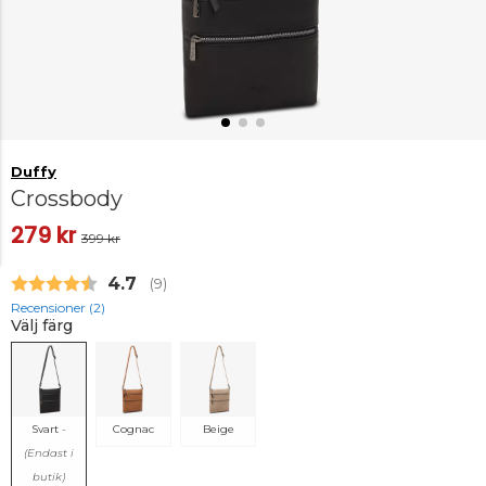
Duffy
Crossbody
279 kr
399 kr
Snittbetyg:
4.7
(
röster:
9
)
Recensioner (
2
)
Välj färg
Svart
-
Cognac
Beige
(Endast i
butik)