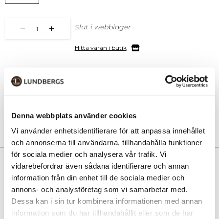
Slut i webblager
1
Hitta varan i butik
30 dagars öppet köp
Fri frakt vid köp över 999 kr
Snabb leverans med Postnord
Denna webbplats använder cookies
Vi använder enhetsidentifierare för att anpassa innehållet
och annonserna till användarna, tillhandahålla funktioner
för sociala medier och analysera vår trafik. Vi
PRODUKTINFORMATION
vidarebefordrar även sådana identifierare och annan
information från din enhet till de sociala medier och
Nätt och smidig mindre axelväska i crossbodymodell tillverkad av
annons- och analysföretag som vi samarbetar med.
härligt mjuk skinnimitation med nubuckkänsla från Duffy. På
Dessa kan i sin tur kombinera informationen med annan
framsidan finns dubbla blixtlåsförsedda fack, perfekta för nycklar eller
information som du har tillhandahållit eller som de har
mobil som du snabbt behöver nå. Väskans slimmade modell gör att