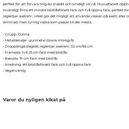
perfekt för att förvara ting du snabbt och smidigt vill nå. Huvudfacket öppna
invändigt finns ett mindre blixtlåsförsett fack och två öppna fack, perfekt fö
reglerbar axelrem, vilket gör det möjligt att använda väskan på axeln, eller 
slimmad, men rymlig väska som passar till det mesta.
• Grupp: Donna
• Metalldetaljer: gunmetal (blank mörkgrå)
• Dropplängd steglöst reglerbar axelrem: 32 cm/66 cm
• Framsida: två 25 cm fack med blixtlås
• Baksida: 19 cm fack med blixtlås
• Inredning: ett blixtlåsförsett fack och två öppna fack
• Veganvänlig
Varor du nyligen kikat på