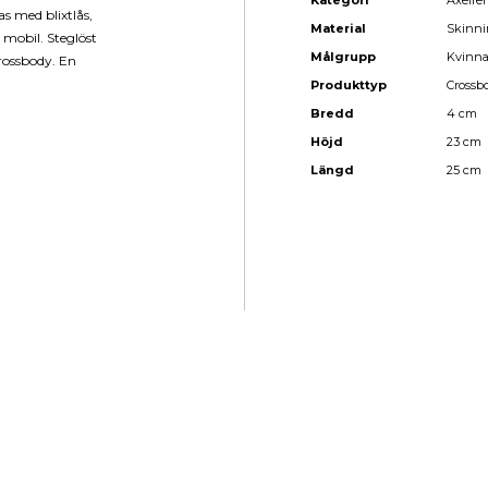
Kategori
Axelre
s med blixtlås,
Material
Skinni
r mobil. Steglöst
Målgrupp
Kvinn
crossbody. En
Produkttyp
Crossb
Bredd
4 cm
Höjd
23 cm
Längd
25 cm