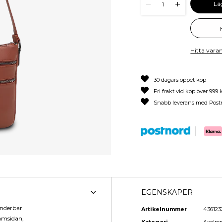
Lä
1
Hitta varan
30 dagars öppet köp
Fri frakt vid köp över 999 
Snabb leverans med Post
EGENSKAPER
underbar
Artikelnummer
436123
ramsidan,