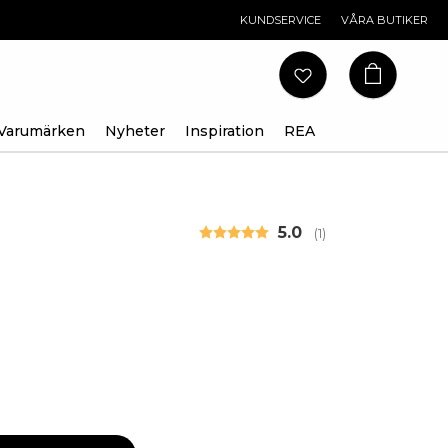
KUNDSERVICE
VÅRA BUTIKER
Varumärken
Nyheter
Inspiration
REA
Snittbetyg:
5.0
(
röster:
1
)