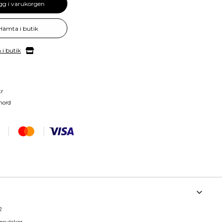
gg i varukorgen
Hämta i butik
 i butik
kr
nord
2