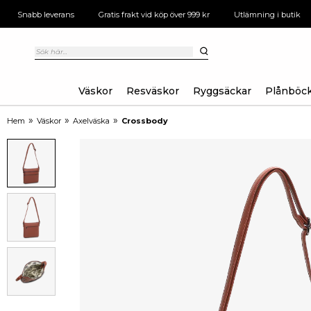
Snabb leverans
Gratis frakt vid köp över 999 kr
Utlämning i butik
Väskor
Resväskor
Ryggsäckar
Plånböc
»
»
»
Hem
Väskor
Axelväska
Crossbody