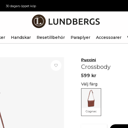
30 dagars öppet köp
ker
Handskar
Resetillbehör
Paraplyer
Accessoarer
Puccini
Crossbody
599 kr
Välj färg
Cognac