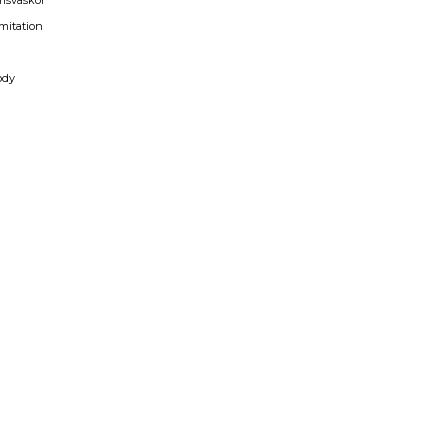
msväskor
mitation
a
ody