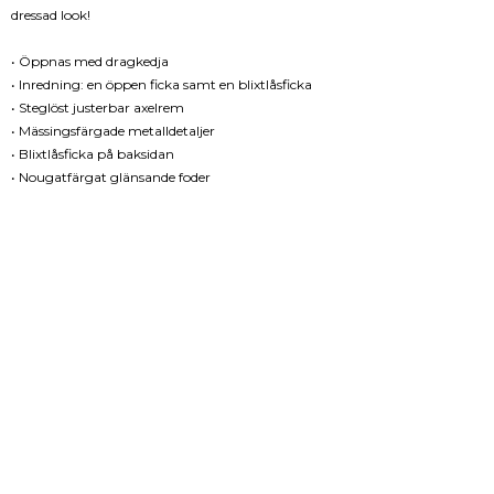
dressad look!
• Öppnas med dragkedja
• Inredning: en öppen ficka samt en blixtlåsficka
• Steglöst justerbar axelrem
• Mässingsfärgade metalldetaljer
• Blixtlåsficka på baksidan
• Nougatfärgat glänsande foder