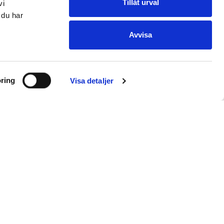
Tillåt urval
vi
 du har
Avvisa
ring
Visa detaljer
E