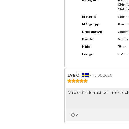
Kategori
Axelre
Skinnv
Clutch
Material
Skinn
Målgrupp
Kvinn
Produkttyp
Clutch
Bredd
6.5 cm
Höjd
18 cm
Längd
25.5 c
Recensionsförfattare:
Eva Ö
•
Recensionsdatu
15.06.2026
Recensionsbetyg:
5.0
utav
Recensionstext:
Väldigt fint format och mjukt och 
5
stjärnor
Rösta
röst(er)
0
upp