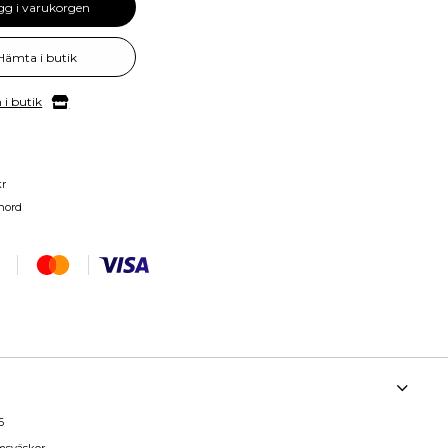
gg i varukorgen
Hämta i butik
 i butik
kr
nord
6