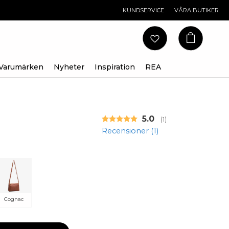
KUNDSERVICE
VÅRA BUTIKER
Varumärken
Nyheter
Inspiration
REA
Snittbetyg:
5.0
(
röster:
1
)
Recensioner (
1
)
Cognac