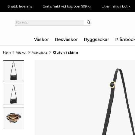
Snabb leverans
Gratis frakt vid köp över 999 kr
Utlämning i butik
Väskor
Resväskor
Ryggsäckar
Plånböc
»
»
»
Hem
Väskor
Axelväska
Clutch i skinn