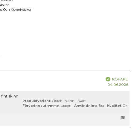
msväskor
äskor
es Och Kuvertväskor
a
m
m:
Bekräftad
KÖPARE
Kö
04.06.2026
fint skinn
Produktvariant:
Clutch i skinn - Svart
Förvaringsutrymme
: Lagom
Användning
: Bra
Kvalitet
: Ok