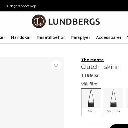
30 dagars öppet köp
ker
Handskar
Resetillbehör
Paraplyer
Accessoarer
The Monte
Clutch i skinn
1 199 kr
Välj färg
Svart
Marinblå