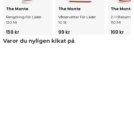
The Monte
The Monte
The Monte
Rengöring För Läder
Våtservetter För Läder
2 I 1 Balsam 
120 Ml
10 St
110 Ml
159 kr
99 kr
169 kr
Varor du nyligen kikat på