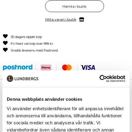
Hämta i butik
Hitta varan i butik
30 dagars öppet köp
Fri frakt vid köp över 999 kr
Snabb leverans med Postnord
PRODUKTINFORMATION
Denna webbplats använder cookies
En elegant och lättanvänd hand- och axelväska för dig som inte vill ha
en stor jobbväska. House of Nordic har designat en klassisk modell i vårt
Vi använder enhetsidentifierare för att anpassa innehållet
fina OHARA-skinn. Väskan har två dragkedje-pullers och kan öppnas
och annonserna till användarna, tillhandahålla funktioner
helt, vilket gör att du enkelt får överblick över innehållet. På insidan
för sociala medier och analysera vår trafik. Vi
finns ett vadderat fack för 12" laptop eller iPad. En justerbar extrarem
vidarebefordrar även sådana identifierare och annan