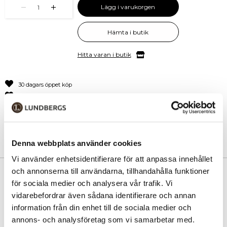
Lägg i varukorgen
1
Hämta i butik
Hitta varan i butik
30 dagars öppet köp
Fri frakt vid köp över 999 kr
Snabb leverans med Postnord
Denna webbplats använder cookies
Vi använder enhetsidentifierare för att anpassa innehållet
och annonserna till användarna, tillhandahålla funktioner
PRODUKTINFORMATION
för sociala medier och analysera vår trafik. Vi
vidarebefordrar även sådana identifierare och annan
Upptäck en elegant och funktionell axelväska i äkta buffelskinn från
MCO, perfekt för dig som söker en smidig skinnväska till vardagen.
information från din enhet till de sociala medier och
annons- och analysföretag som vi samarbetar med.