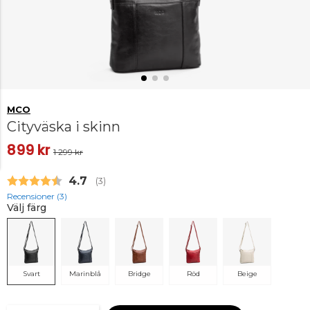
MCO
Cityväska i skinn
899 kr
1 299 kr
Snittbetyg:
4.7
(
röster:
3
)
Recensioner (
3
)
Välj färg
Svart
Marinblå
Bridge
Röd
Beige