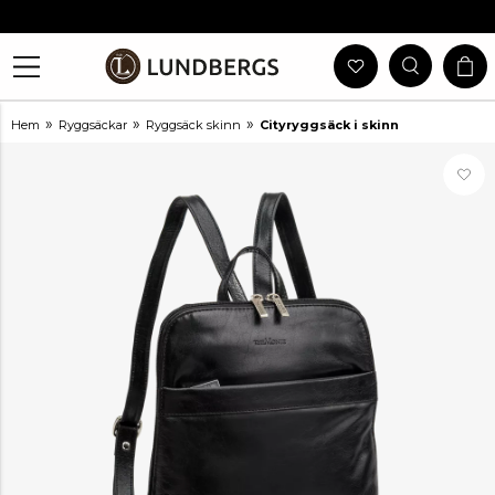
Gratis Frakt Vid Köp Över 999 Kr
30 Dagars Öppet Köp
Utlämning I Butik
Snabb Leverans
»
»
»
Hem
Ryggsäckar
Ryggsäck skinn
Cityryggsäck i skinn