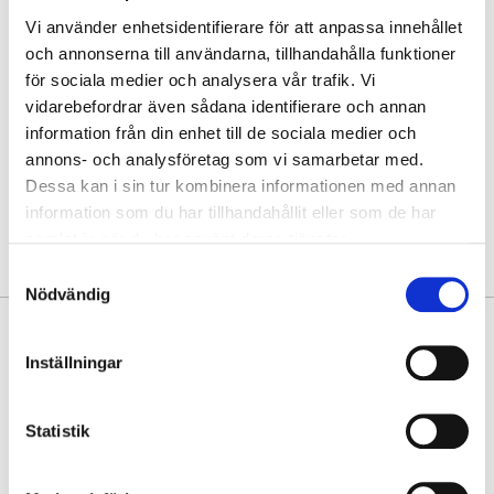
Hämta i butik
Vi använder enhetsidentifierare för att anpassa innehållet
och annonserna till användarna, tillhandahålla funktioner
Hitta varan i butik
för sociala medier och analysera vår trafik. Vi
vidarebefordrar även sådana identifierare och annan
information från din enhet till de sociala medier och
30 dagars öppet köp
annons- och analysföretag som vi samarbetar med.
Fri frakt vid köp över 999 kr
Dessa kan i sin tur kombinera informationen med annan
Snabb leverans med Postnord
information som du har tillhandahållit eller som de har
samlat in när du har använt deras tjänster.
Samtyckesval
Nödvändig
PRODUKTINFORMATION
Inställningar
Upptäck en cityryggsäck som förenar exklusiv känsla med smart
funktionalitet - tillverkad i mjukt buffelkalvskinn från The Monte. Den
eleganta designen och genomtänkta detaljerna gör den till ett
Statistik
självklart val för både vardag och resa.