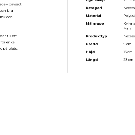
Egenskap
Vatten
ade – oavsett
Kategori
Necess
 och bra
Material
Polyest
mink och
Målgrupp
Kvinn
Man
r till ett
Produkttyp
Necess
för enkel
Bredd
9 cm
t på plats.
Höjd
13 cm
Längd
23 cm