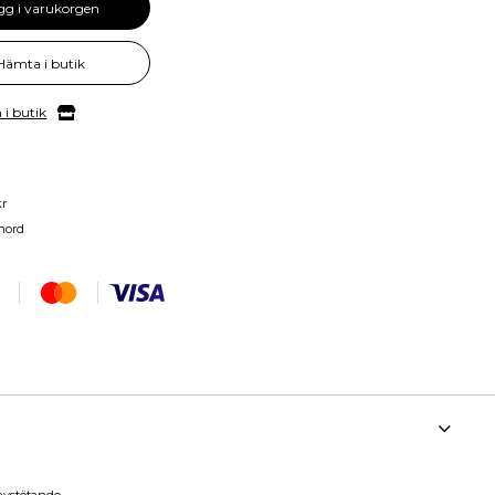
gg i varukorgen
Hämta i butik
 i butik
kr
nord