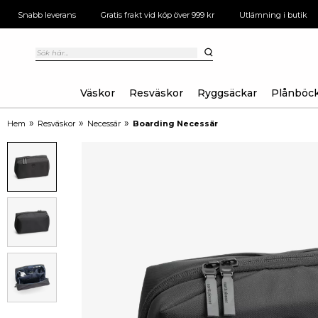
Snabb leverans
Gratis frakt vid köp över 999 kr
Utlämning i butik
Väskor
Resväskor
Ryggsäckar
Plånböc
»
»
»
Hem
Resväskor
Necessär
Boarding Necessär