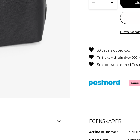
Lä
1
Hitta varan
30 dagars öppet köp
Fri frakt vid köp över 999 
Snabb leverans med Post
EGENSKAPER
Artikelnummer
7120107