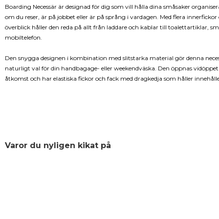
Boarding Necessär är designad för dig som vill hålla dina småsaker organiser
om du reser, är på jobbet eller är på språng i vardagen. Med flera innerfickor
överblick håller den reda på allt från laddare och kablar till toalettartiklar, s
mobiltelefon.
Den snygga designen i kombination med slitstarka material gör denna necessä
naturligt val för din handbagage- eller weekendväska. Den öppnas vidöppet 
åtkomst och har elastiska fickor och fack med dragkedja som håller innehålle
Varor du nyligen kikat på