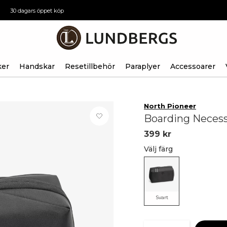
30 dagars öppet köp
ker
Handskar
Resetillbehör
Paraplyer
Accessoarer
North Pioneer
Boarding Neces
399 kr
Välj färg
Svart