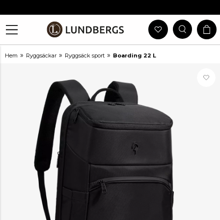
Gratis Frakt Vid Köp Över 999 Kr
30 Dagars Öppet Köp
Utlämning I Butik
Snabb Leverans
»
»
»
Hem
Ryggsäckar
Ryggsäck sport
Boarding 22 L