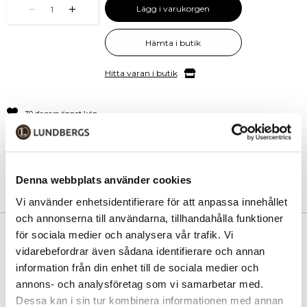
Lägg i varukorgen
1
Hämta i butik
Hitta varan i butik
30 dagars öppet köp
Fri frakt vid köp över 999 kr
Snabb leverans med Postnord
Denna webbplats använder cookies
Vi använder enhetsidentifierare för att anpassa innehållet
och annonserna till användarna, tillhandahålla funktioner
PRODUKTINFORMATION
för sociala medier och analysera vår trafik. Vi
vidarebefordrar även sådana identifierare och annan
North Pioneer Ryggsäck – Praktisk och rymlig
information från din enhet till de sociala medier och
annons- och analysföretag som vi samarbetar med.
En praktisk, rymlig och vattentålig ryggsäck från North Pioneer –
Dessa kan i sin tur kombinera informationen med annan
idealisk för jobb, skola och resor. Ergonomiska axelremmar och