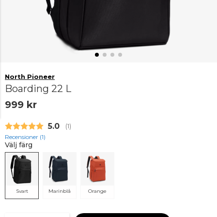
North Pioneer
Boarding 22 L
999 kr
Snittbetyg:
5.0
(
röster:
1
)
Recensioner (
1
)
Välj färg
Svart
Marinblå
Orange