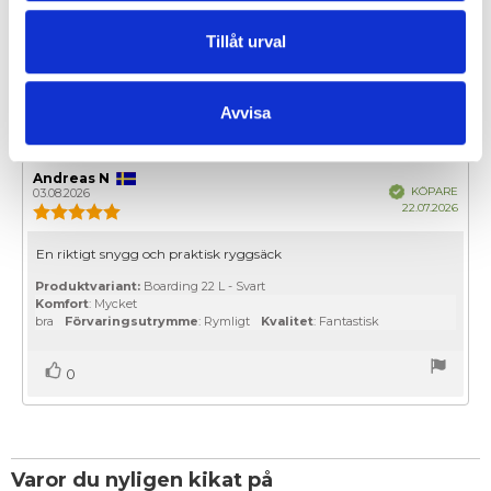
Tillåt urval
EGENSKAPER
Avvisa
OMDÖMEN
Recensionsförfattare:
Andreas N
Recensionsdatum:
Bekräftad
KÖPARE
03.08.2026
Köpd
22.07.2026
Recensionsbetyg:
5.0
utav
Recensionstext:
En riktigt snygg och praktisk ryggsäck
5
stjärnor
Produktvariant:
Boarding 22 L - Svart
Komfort
: Mycket
bra
Förvaringsutrymme
: Rymligt
Kvalitet
: Fantastisk
Rösta
röst(er)
0
upp
Varor du nyligen kikat på