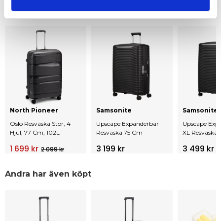
Andra tittar också på
North Pioneer
Samsonite
Samsonite
Oslo Resväska Stor, 4
Upscape Expanderbar
Upscape Exp
Hjul, 77 Cm, 102L
Resväska 75 Cm
XL Resväska 
Hjul, 81 Cm
1 699 kr
3 199 kr
3 499 kr
2 099 kr
Andra har även köpt