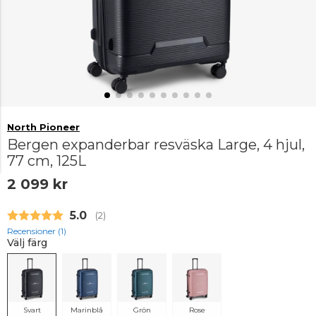
North Pioneer
Bergen expanderbar resväska Large, 4 hjul,
77 cm, 125L
2 099 kr
Snittbetyg:
5.0
(
röster:
2
)
Recensioner (
1
)
Välj färg
Svart
Marinblå
Grön
Rose