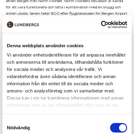
serien Bergen från North Pioneer. North Pioneers resväskor är kända
för att vara funktionella och lätta i kombination med en snygg och
stilren utsida. Serien heter BGO efter flygplatskoden för Bergen Airport
och alla tre storlekar i serien är expanderbara. Med sin nya typ av
stötdämpande hjulupphängning rullar väskan tyst och med minskade
vibrationer i handtaget.
Den räfflade ytan förstärker väskan mot stötar som kan uppstå under
Denna webbplats använder cookies
transport och integrerat TSA-kodlås ger bra skydd för ditt innehåll.
Vi använder enhetsidentifierare för att anpassa innehållet
Inuti har den praktiska blixtlåsfickor och ett elastiskt kryssband som
och annonserna till användarna, tillhandahålla funktioner
håller kläderna på plats.
för sociala medier och analysera vår trafik. Vi
Specifikationer
vidarebefordrar även sådana identifierare och annan
information från din enhet till de sociala medier och
• Vikt: 4,3 kilo
annons- och analysföretag som vi samarbetar med.
• Volym: 114/125 liter
Dessa kan i sin tur kombinera informationen med annan
• 51 x 31/34 x 77 cm
information som du har tillhandahållit eller som de har
• TSA-kodlås
samlat in när du har använt deras tjänster.
• Fyra 360° tysta och stötdämpande snurrande hjul
• Dubbla bärhandtag och teleskopiskt draghandtag
Samtyckesval
• 5 års garanti mot fabrikationsfel
Nödvändig
• 5 års Anti-Break™-garanti på skal