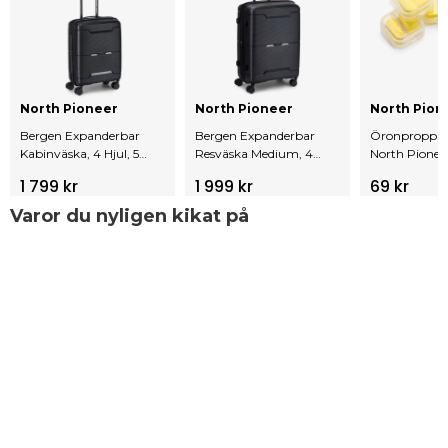
North Pioneer
North Pioneer
North Pion
Bergen Expanderbar
Bergen Expanderbar
Öronproppar
Kabinväska, 4 Hjul, 55
Resväska Medium, 4
North Pionee
Cm, 43L
Hjul, 67 Cm, 79L
1 799 kr
1 999 kr
69 kr
Varor du nyligen kikat på