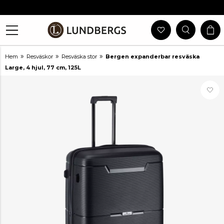
Gratis Frakt Vid Köp Över 999 Kr
30 Dagars Öppet Köp
Utlämning I Butik
Snabb Leverans
»
»
»
Hem
Resväskor
Resväska stor
Bergen expanderbar resväska
Large, 4 hjul, 77 cm, 125L