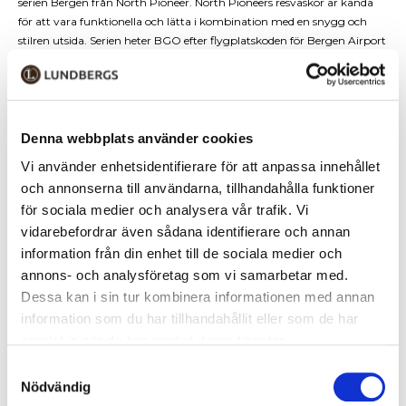
serien Bergen från North Pioneer. North Pioneers resväskor är kända
för att vara funktionella och lätta i kombination med en snygg och
stilren utsida. Serien heter BGO efter flygplatskoden för Bergen Airport
och alla tre storlekar i serien är expanderbara. Med sin nya typ av
stötdämpande hjulupphängning rullar väskan tyst och med minskade
vibrationer i handtaget.
Den räfflade ytan förstärker väskan mot stötar som kan uppstå under
Denna webbplats använder cookies
transport och integrerat TSA-kodlås ger bra skydd för ditt innehåll.
Vi använder enhetsidentifierare för att anpassa innehållet
Inuti har den praktiska blixtlåsfickor och ett elastiskt kryssband som
och annonserna till användarna, tillhandahålla funktioner
håller kläderna på plats.
för sociala medier och analysera vår trafik. Vi
Specifikationer
vidarebefordrar även sådana identifierare och annan
information från din enhet till de sociala medier och
• Vikt: 4,3 kilo
annons- och analysföretag som vi samarbetar med.
• Volym: 114/125 liter
Dessa kan i sin tur kombinera informationen med annan
• 51 x 31/34 x 77 cm
information som du har tillhandahållit eller som de har
• TSA-kodlås
samlat in när du har använt deras tjänster.
• Fyra 360° tysta och stötdämpande snurrande hjul
• Dubbla bärhandtag och teleskopiskt draghandtag
Samtyckesval
• 5 års garanti mot fabrikationsfel
Nödvändig
• 5 års Anti-Break™-garanti på skal