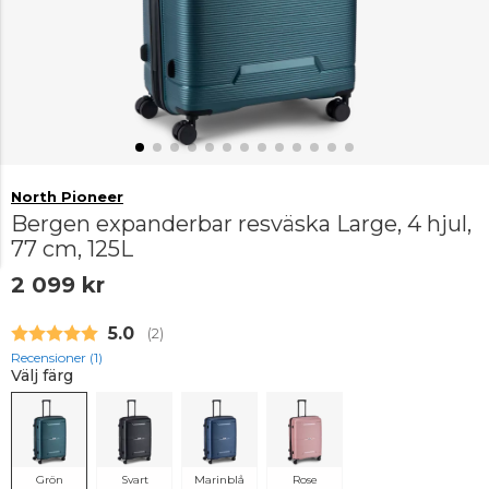
North Pioneer
Bergen expanderbar resväska Large, 4 hjul,
77 cm, 125L
2 099 kr
Snittbetyg:
5.0
(
röster:
2
)
Recensioner (
1
)
Välj färg
Grön
Svart
Marinblå
Rose