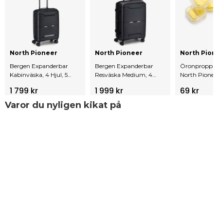
North Pioneer
North Pioneer
North Pion
Bergen Expanderbar
Bergen Expanderbar
Öronproppar
Kabinväska, 4 Hjul, 55
Resväska Medium, 4
North Pionee
Cm, 43L
Hjul, 67 Cm, 79L
1 799 kr
1 999 kr
69 kr
Varor du nyligen kikat på