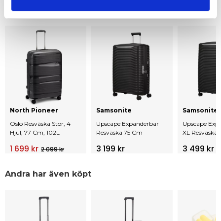
Andra tittar också på
North Pioneer
Samsonite
Samsonite
Oslo Resväska Stor, 4
Upscape Expanderbar
Upscape Exp
Hjul, 77 Cm, 102L
Resväska 75 Cm
XL Resväska 
Hjul, 81 Cm
1 699 kr
3 199 kr
3 499 kr
2 099 kr
Andra har även köpt