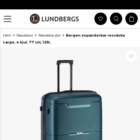
Gratis Frakt Vid Köp Över 999 Kr
30 Dagars Öppet Köp
Utlämning I Butik
Snabb Leverans
»
»
»
Hem
Resväskor
Resväska stor
Bergen expanderbar resväska
Large, 4 hjul, 77 cm, 125L