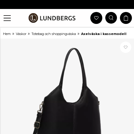
Gratis Frakt Vid Köp Över 999 Kr
30 Dagars Öppet Köp
Utlämning I Butik
Snabb Leverans
»
»
»
Hem
Väskor
Totebag och shoppingväska
Axelväska i kassemodell