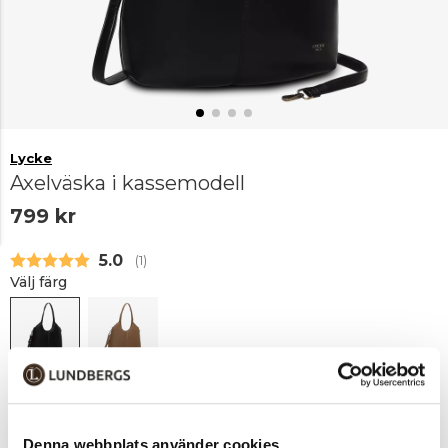
Lycke
Axelväska i kassemodell
799 kr
Snittbetyg:
5.0
(
röster:
1
)
Välj färg
Svart
Taupe
Lägg i varukorgen
Denna webbplats använder cookies
1