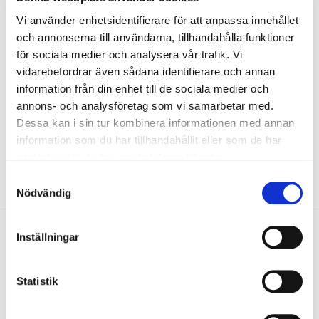
Vi använder enhetsidentifierare för att anpassa innehållet
Hämta i butik
och annonserna till användarna, tillhandahålla funktioner
för sociala medier och analysera vår trafik. Vi
Hitta varan i butik
vidarebefordrar även sådana identifierare och annan
information från din enhet till de sociala medier och
annons- och analysföretag som vi samarbetar med.
30 dagars öppet köp
Dessa kan i sin tur kombinera informationen med annan
Fri frakt vid köp över 999 kr
information som du har tillhandahållit eller som de har
Snabb leverans med Postnord
samlat in när du har använt deras tjänster.
Samtyckesval
Nödvändig
PRODUKTINFORMATION
Inställningar
Härligt soft, lite puffig mindre kassemodell, tillverkad av fantastisk
mjuk skinnimitation, från Lycke Oslo. Väskan har fasta handtag/korta
Statistik
axelremmar, vilket gör den bekväm att bära både i handen och på
axeln. Den är även utrustad med avtagbar, lång axelrem, så du enkelt