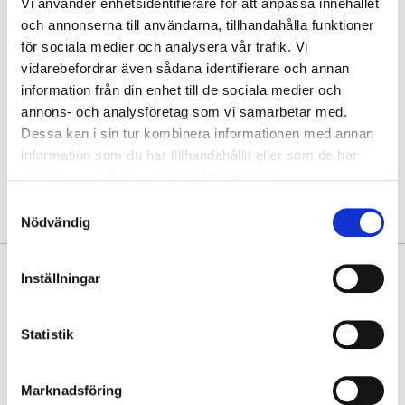
Vi använder enhetsidentifierare för att anpassa innehållet
Hämta i butik
och annonserna till användarna, tillhandahålla funktioner
för sociala medier och analysera vår trafik. Vi
Hitta varan i butik
vidarebefordrar även sådana identifierare och annan
information från din enhet till de sociala medier och
annons- och analysföretag som vi samarbetar med.
30 dagars öppet köp
Dessa kan i sin tur kombinera informationen med annan
Fri frakt vid köp över 999 kr
information som du har tillhandahållit eller som de har
Snabb leverans med Postnord
samlat in när du har använt deras tjänster.
Samtyckesval
Nödvändig
PRODUKTINFORMATION
Inställningar
Rymlig, men nätt, boxig crossbody från Lycke Oslo tillverkad av stadig,
slät skinnimitation. Väskan har dubbla axelremmar, textilaxelrem och
Statistik
skinnimitation, du väljer själv dagens look. Lättburen modell som
passar alla.
Marknadsföring