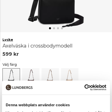
Lycke
Axelväska i crossbodymodell
599 kr
Välj färg
Svart
Vinröd
Taupe
Beige
Denna webbplats använder cookies
Lägg i varukorgen
1