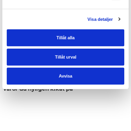
• Grupp: Levanger
• Metalldetaljer: gunmetal (mörkgrå, blank)
• Dropplängd steglöst reglerbar, avtagbar textilaxelrem: 42 cm/64 cm
• Dropplängd steglöst reglerbar, avtagbar axelrem: 39 cm/70 cm
Visa detaljer
• Inredning: ett blixtlåsförsett fack och en öppen ficka
• Baksida: 18 cm blixtlåsförsett fack
• Veganvänlig
Tillåt alla
EGENSKAPER
Tillåt urval
OMDÖMEN
Avvisa
Varor du nyligen kikat på