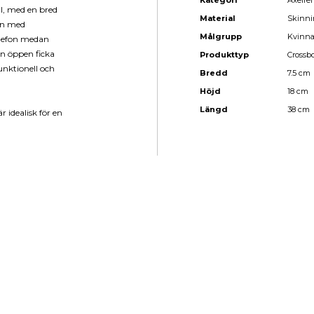
Kategori
Axelre
l, med en bred
Material
Skinni
an med
Målgrupp
Kvinn
elefon medan
en öppen ficka
Produkttyp
Crossb
funktionell och
Bredd
7.5 cm
Höjd
18 cm
Längd
38 cm
r idealisk för en