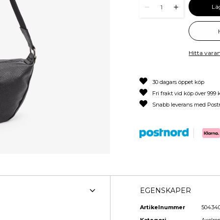
Lä
1
Hitta varan
30 dagars öppet köp
Fri frakt vid köp över 999 
Snabb leverans med Post
EGENSKAPER
Artikelnummer
50434