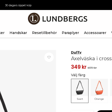
30 dagars öppet köp
ker
Handskar
Resetillbehör
Paraplyer
Accessoarer
Duffy
Axelväska i cro
349 kr
499 kr
Välj färg
Svart
Orange