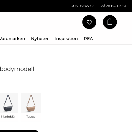
KUNDSERVICE
VÅRA BUTIKER
Varumärken
Nyheter
Inspiration
REA
ssbodymodell
Marinblå
Taupe