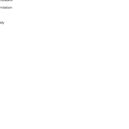
msväskor
mitation
a
ody