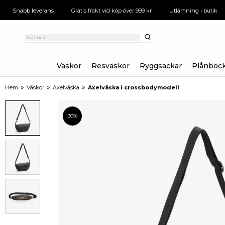
Snabb leverans
Gratis frakt vid köp över 999 kr
Utlämning i butik
Väskor
Resväskor
Ryggsäckar
Plånböc
»
»
»
Hem
Väskor
Axelväska
Axelväska i crossbodymodell
30%