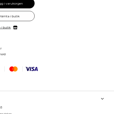
gg i varukorgen
Hämta i butik
 i butik
kr
nord
03