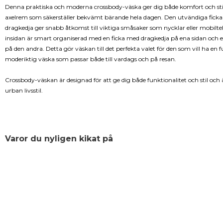
Denna praktiska och moderna crossbody-väska ger dig både komfort och sti
axelrem som säkerställer bekvämt bärande hela dagen. Den utvändiga fick
dragkedja ger snabb åtkomst till viktiga småsaker som nycklar eller mobilt
insidan är smart organiserad med en ficka med dragkedja på ena sidan och 
på den andra. Detta gör väskan till det perfekta valet för den som vill ha en 
moderiktig väska som passar både till vardags och på resan.
Crossbody-väskan är designad för att ge dig både funktionalitet och stil och ä
urban livsstil.
Varor du nyligen kikat på