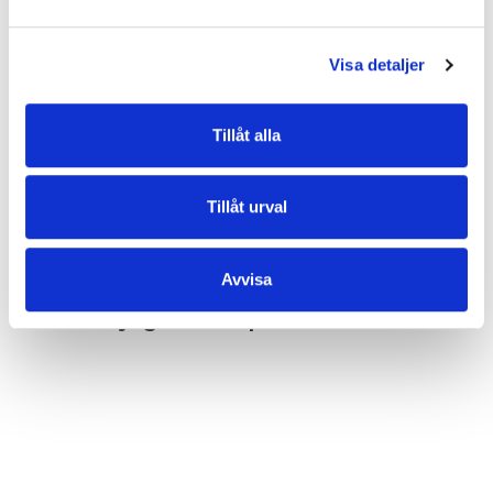
• Grupp: Donna
• Metalldetaljer: gunmetal (blank mörkgrå)
• Inredning: ett öppet mindre fack
Visa detaljer
• Dropplängd steglöst reglerbar axelrem av skinnimitation: 35 cm/70
cm
• Veganvänlig
Tillåt alla
EGENSKAPER
Tillåt urval
OMDÖMEN
Avvisa
Varor du nyligen kikat på