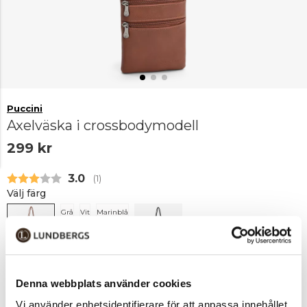
Puccini
Axelväska i crossbodymodell
299 kr
Snittbetyg:
3.0
(
röster:
1
)
Välj färg
Grå
Vit
Marinblå
Cognac
Svart
Denna webbplats använder cookies
Lägg i varukorgen
Vi använder enhetsidentifierare för att anpassa innehållet
1