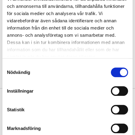
och annonserna till användarna, tillhandahålla funktioner
för sociala medier och analysera vår trafik. Vi
Hämta i butik
vidarebefordrar även sådana identifierare och annan
Hitta varan i butik
information från din enhet till de sociala medier och
annons- och analysföretag som vi samarbetar med.
Dessa kan i sin tur kombinera informationen med annan
30 dagars öppet köp
information som du har tillhandahållit eller som de har
Fri frakt vid köp över 999 kr
samlat in när du har använt deras tjänster.
Snabb leverans med Postnord
Samtyckesval
Nödvändig
Inställningar
PRODUKTINFORMATION
Statistik
Toppensmidig telefonväska i crossbody-modell i underbar
skinnimitation med tvåtonseffekt, från Puccini. Liten och nätt, men
välorganiserad med dubbla blixtlåsfack på framsidan.
Marknadsföring