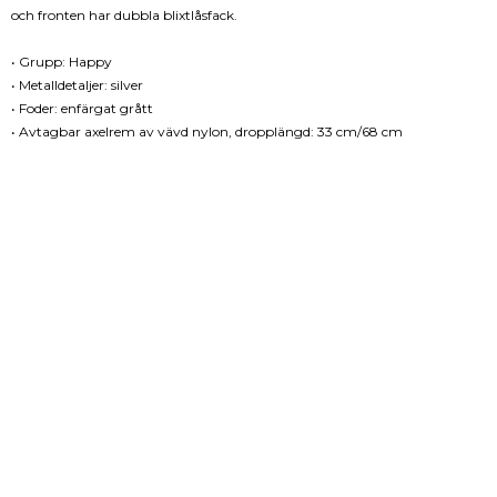
och fronten har dubbla blixtlåsfack.
• Grupp: Happy
• Metalldetaljer: silver
• Foder: enfärgat grått
• Avtagbar axelrem av vävd nylon, dropplängd: 33 cm/68 cm