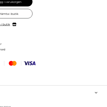
gg i varukorgen
Hämta i butik
 i butik
kr
nord