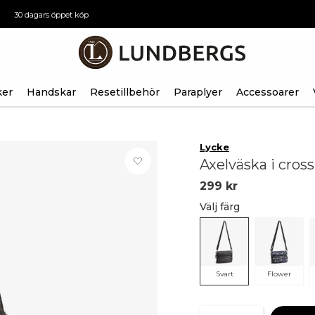
30 dagars öppet köp
ker
Handskar
Resetillbehör
Paraplyer
Accessoarer
Lycke
Axelväska i cro
299 kr
Välj färg
Svart
Flower