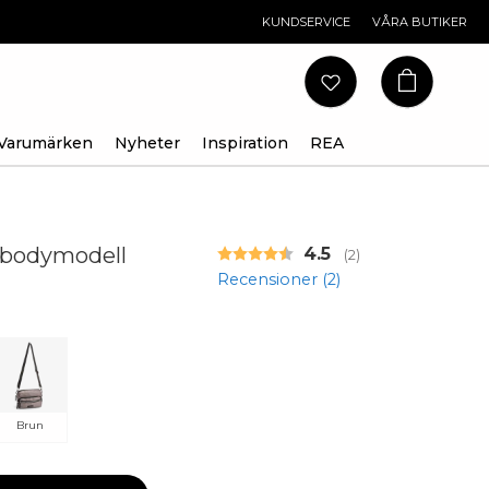
KUNDSERVICE
VÅRA BUTIKER
Varumärken
Nyheter
Inspiration
REA
ssbodymodell
Snittbetyg:
4.5
(
röster:
2
)
Recensioner (
2
)
Brun