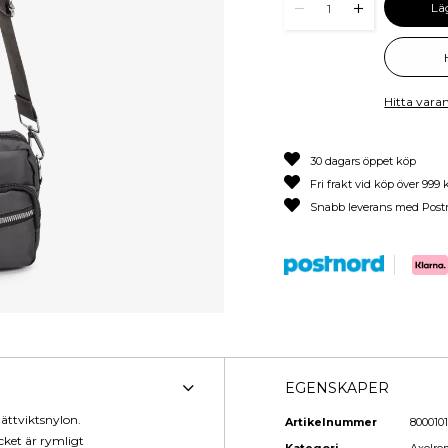
Lä
1
Hitta varan
30 dagars öppet köp
Fri frakt vid köp över 999 
Snabb leverans med Post
EGENSKAPER
lättviktsnylon.
Artikelnummer
8000101
cket är rymligt