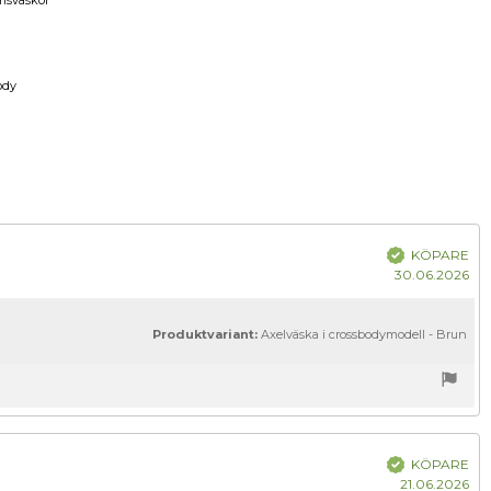
msväskor
a
ody
datum:
Bekräftad
KÖPARE
Kö
30.06.2026
Produktvariant:
Axelväska i crossbodymodell - Brun
um:
Bekräftad
KÖPARE
Kö
21.06.2026