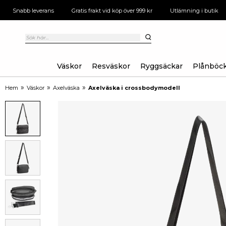
Snabb leverans
Gratis frakt vid köp över 999 kr
Utlämning i butik
Väskor
Resväskor
Ryggsäckar
Plånböc
»
»
»
Hem
Väskor
Axelväska
Axelväska i crossbodymodell