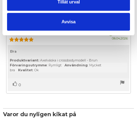
Tillåt urval
Rösta
röst(er)
0
upp
Avvisa
Recensionsförfattare:
Anita N
Recensionsdatum:
Bekräftad
KÖPARE
20.05.2026
Köpd
08.04.2026
Recensionsbetyg:
5.0
utav
Recensionstext:
Bra
5
stjärnor
Produktvariant:
Axelväska i crossbodymodell - Brun
Förvaringsutrymme
: Rymligt
Användning
: Mycket
bra
Kvalitet
: Ok
Rösta
röst(er)
0
upp
Varor du nyligen kikat på