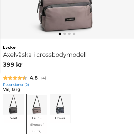
Lycke
Axelväska i crossbodymodell
399 kr
Snittbetyg:
4.8
(
röster:
4
)
Recensioner (
2
)
Välj färg
Svart
Brun
-
Flower
(Endast i
butik)