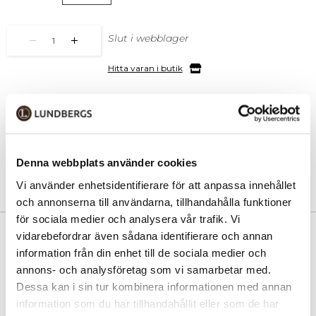
Slut i webblager
1
Hitta varan i butik
30 dagars öppet köp
Fri frakt vid köp över 999 kr
Snabb leverans med Postnord
Denna webbplats använder cookies
Vi använder enhetsidentifierare för att anpassa innehållet
och annonserna till användarna, tillhandahålla funktioner
för sociala medier och analysera vår trafik. Vi
PRODUKTINFORMATION
vidarebefordrar även sådana identifierare och annan
information från din enhet till de sociala medier och
Tuff och smidig handväska i crossbody-modell från Lycke Oslo,
annons- och analysföretag som vi samarbetar med.
tillverkad av lättviktsnylon med dekorativa detaljer i svart
Dessa kan i sin tur kombinera informationen med annan
skinnimitation. Med denna praktiska väska håller du enkelt ordning på
information som du har tillhandahållit eller som de har
dina prylar. Fronten har ett rymligt blixtlåsfack och huvudfacket