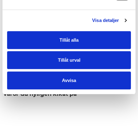
• Grupp: Elsa
• Metalldetaljer: silver
• Dropplängd steglöst reglerbar, avtagbar axelrem: 39 cm/77 cm
Visa detaljer
• Inredning: blixtlåsförsett sidofack och två öppna fack
• Baksida: 18 cm blixtlåsförsett fack
• Veganvänlig
Tillåt alla
EGENSKAPER
Tillåt urval
OMDÖMEN
Avvisa
Varor du nyligen kikat på