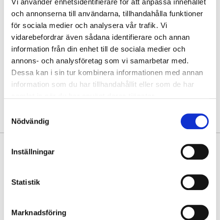
Vi använder enhetsidentifierare för att anpassa innehållet
Hämta i butik
och annonserna till användarna, tillhandahålla funktioner
för sociala medier och analysera vår trafik. Vi
Hitta varan i butik
vidarebefordrar även sådana identifierare och annan
information från din enhet till de sociala medier och
annons- och analysföretag som vi samarbetar med.
30 dagars öppet köp
Dessa kan i sin tur kombinera informationen med annan
Fri frakt vid köp över 999 kr
information som du har tillhandahållit eller som de har
Snabb leverans med Postnord
samlat in när du har använt deras tjänster.
Samtyckesval
Nödvändig
PRODUKTINFORMATION
Inställningar
Sportigt stilig crossbody tillverkad av mjuk skinnimitation från
Puccini. Klassisk design med klädd knapp som ger väskan en snygg
Statistik
detalj. Det stora facket med magnetlås på framsidan ger inte bara
väskan det lilla extra utan är även perfekt till nycklarna och mobilen
som du snabbt behöver hitta.
Marknadsföring