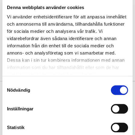
Hämta i butik
Denna webbplats använder cookies
Vi använder enhetsidentifierare för att anpassa innehållet
Hitta varan i butik
och annonserna till användarna, tillhandahålla funktioner
för sociala medier och analysera vår trafik. Vi
30 dagars öppet köp
vidarebefordrar även sådana identifierare och annan
Fri frakt vid köp över 999 kr
information från din enhet till de sociala medier och
Snabb leverans med Postnord
annons- och analysföretag som vi samarbetar med.
Dessa kan i sin tur kombinera informationen med annan
information som du har tillhandahållit eller som de har
samlat in när du har använt deras tjänster.
Samtyckesval
Nödvändig
PRODUKTINFORMATION
Rymlig och otroligt välinredd axelväska, från Lycke Oslo. Den är
Inställningar
tillverkad av skinnimitation i läderlook. Väskan har både kort, avtagbar
axelrem och justerbar lång, avtagbar rem som gör den flexibel att bära
både på axeln eller crossbody. Den välorganiserade insidan består av tre
Statistik
separata fack, två huvudfack och ett mittfack med blixtlås, vilket gör