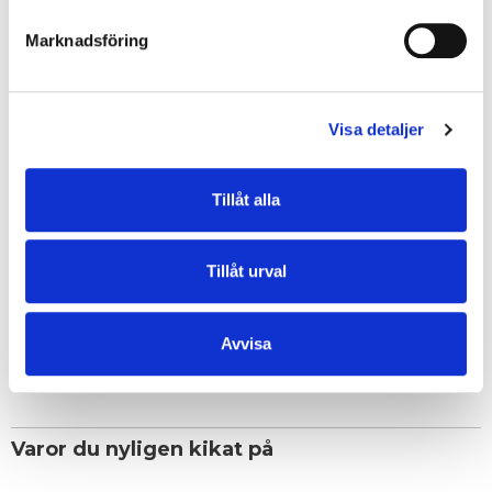
det enkelt att hålla ordning på mobil, plånbok, nycklar och andra
småsaker. Diskreta gulddetaljer ger väskan en tidlös och elegant look
Marknadsföring
som passar både till vardag och fest.
• Grupp: Egersund
• Metalldetaljer: guld
Visa detaljer
• Dropplängd kort avtagbar axelrem: 24 cm
• Dropplängd steglöst reglerbar, avtagbar axelrem: 38 cm/75 cm
• Inredning: tre huvudfack varav mittfacket med blixtlås, ett mindre
Tillåt alla
blixtlåsförsett sidofack och ett öppet fack, perfekt för mobilen
• Baksida: 17 cm fack med blixtlås
• Veganvänlig
Tillåt urval
EGENSKAPER
Avvisa
OMDÖMEN
Varor du nyligen kikat på