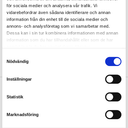
för sociala medier och analysera vår trafik. Vi
Hämta i butik
vidarebefordrar även sådana identifierare och annan
Hitta varan i butik
information från din enhet till de sociala medier och
annons- och analysföretag som vi samarbetar med.
Dessa kan i sin tur kombinera informationen med annan
30 dagars öppet köp
information som du har tillhandahållit eller som de har
Fri frakt vid köp över 999 kr
samlat in när du har använt deras tjänster.
Snabb leverans med Postnord
Samtyckesval
Nödvändig
Inställningar
PRODUKTINFORMATION
Statistik
Stilren axelremsväska i buffelskinn från The Monte. Nätt format som
rymmer det viktigaste för dagen.
Marknadsföring
• Gjord i buffelskinn
• Inredning: två fickor varav en med blixtlås