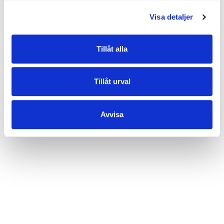
• Blixtlåsficka på baksidan
• Steglöst reglerbar axelrem
Visa detaljer
• Mässingsfärgade metalldetaljer
• Nougatfärgat glänsande signature-foder
Tillåt alla
EGENSKAPER
Tillåt urval
OMDÖMEN
Avvisa
Varor du nyligen kikat på