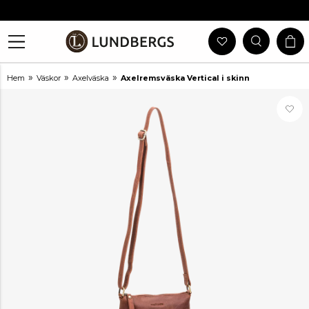
Gratis Frakt Vid Köp Över 999 Kr
30 Dagars Öppet Köp
Utlämning I Butik
Snabb Leverans
»
»
»
Hem
Väskor
Axelväska
Axelremsväska Vertical i skinn