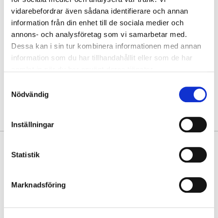
Hämta i butik
vidarebefordrar även sådana identifierare och annan
information från din enhet till de sociala medier och
Hitta varan i butik
annons- och analysföretag som vi samarbetar med.
Dessa kan i sin tur kombinera informationen med annan
information som du har tillhandahållit eller som de har
30 dagars öppet köp
samlat in när du har använt deras tjänster.
Fri frakt vid köp över 999 kr
Snabb leverans med Postnord
Samtyckesval
Nödvändig
Inställningar
PRODUKTINFORMATION
Statistik
Förnya din väska med en avtagbar och justerbar axelrem av finaste
skinnimitation. Tillverkad i två delar, med bältesspänne. Utrustad med
Marknadsföring
rejäla karbinhakar, för enkel montering.
• Längd: 87 cm/103 cm