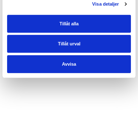
• Bredd: 3,5 cm
Visa detaljer
• Veganvänlig
EGENSKAPER
Tillåt alla
OMDÖMEN
Tillåt urval
Varor du nyligen kikat på
Avvisa